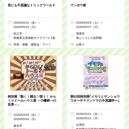
世にも不思議なトリックワールド
マンボウ祭
2026/04/10（金）～
2026/04/25（土）～
2026/05/10（日）
2026/05/17（日）
松江市
境港市
島根県立美術館ギャラリー1.2室
海とくらしの史料館
学習・体験
展覧会・アート
お祭り
特別展「動く！踊る！唄う！ から
第62回特別展｢イモリとサンショウ
くりドールハウス展 ～小幡耕一の
ウオ〜サラマンドラの不思議学〜｣
世界～」
2026/03/11（水）～
2026/03/20（金）～
2026/05/11（月）
2026/05/24（日）
出雲市
倉吉市