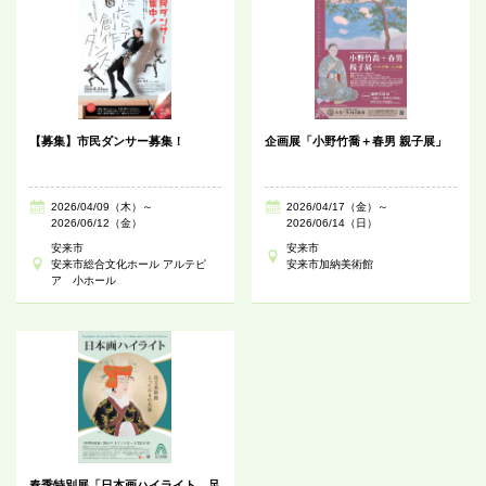
【募集】市民ダンサー募集！
企画展「小野竹喬＋春男 親子展」
2026/04/09（木）～
2026/04/17（金）～
2026/06/12（金）
2026/06/14（日）
安来市
安来市
安来市総合文化ホール アルテピ
安来市加納美術館
ア 小ホール
春季特別展「日本画ハイライト 足