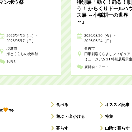
マンボウ祭
特別展「動く！踊る！唄
う！ からくりドールハ
ス展 ～小幡耕一の世界
～」
2026/04/25（土）～
2026/03/20（金）～
2026/05/17（日）
2026/05/24（日）
境港市
倉吉市
海とくらしの史料館
円形劇場くらよしフィギュア
ミュージアム１F特別展展示
お祭り
展覧会・アート
食べる
オススメ記事
遊ぶ・出かける
特集
暮らす
山陰で暮らす