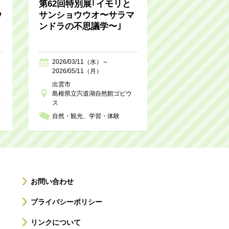
第62回特別展｢イモリと
ウ
サンショウウオ〜サラマ
ンドラの不思議学〜｣
2026/03/11（水）～
2026/05/11（月）
出雲市
島根県立宍道湖自然館ゴビウ
室
ス
自然・観光
学習・体験
お問い合わせ
プライバシーポリシー
リンクについて