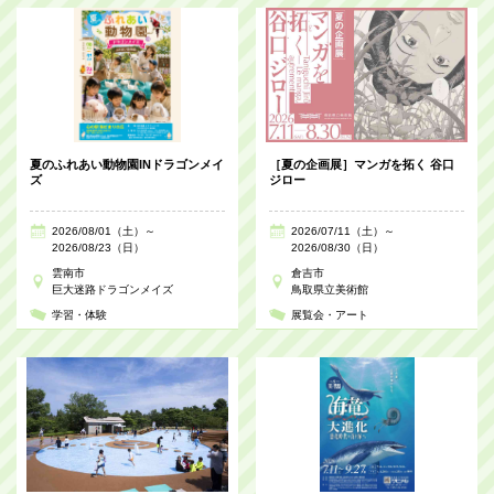
夏のふれあい動物園INドラゴンメイ
［夏の企画展］マンガを拓く 谷口
ズ
ジロー
2026/08/01（土）～
2026/07/11（土）～
2026/08/23（日）
2026/08/30（日）
雲南市
倉吉市
巨大迷路ドラゴンメイズ
鳥取県立美術館
学習・体験
展覧会・アート