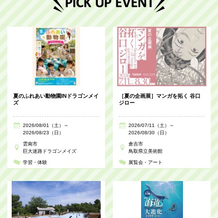
夏のふれあい動物園INドラゴンメイ
［夏の企画展］マンガを拓く 谷口
ズ
ジロー
2026/08/01（土）～
2026/07/11（土）～
2026/08/23（日）
2026/08/30（日）
雲南市
倉吉市
巨大迷路ドラゴンメイズ
鳥取県立美術館
学習・体験
展覧会・アート