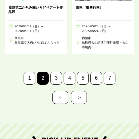
鹿野第二かちみ園いろどりアート作
御幸（御輿行幸）
品展
2026/05/01（金）～
2026/05/24（日）～
2026/05/31（日）
2026/05/24（日）
鳥取市
西伯郡
鳥取県立人権ひろば21“ふらっと”
鳥取県大山町博労座駐車場～大山
寺境内
1
2
3
4
5
6
7
＜
＞