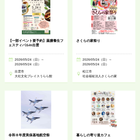
【一部イベント要予約】薬膳養生フ
さくらの家祭り
ェスティバルin出雲
2026/05/24（日）～
2026/05/24（日）～
2026/05/24（日）
2026/05/24（日）
出雲市
松江市
大社文化プレイスうらら館
社会福祉法人さくらの家
令和８年度美保基地航空祭
暮らしの寄り道カフェ