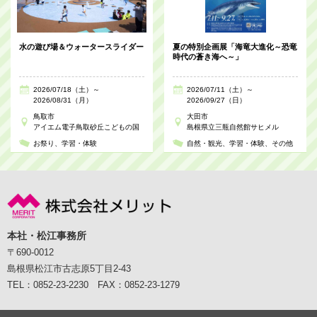
水の遊び場＆ウォータースライダー
夏の特別企画展「海竜大進化～恐竜
時代の蒼き海へ～」
2026/07/18（土）～
2026/07/11（土）～
2026/08/31（月）
2026/09/27（日）
鳥取市
大田市
アイエム電子鳥取砂丘こどもの国
島根県立三瓶自然館サヒメル
お祭り
学習・体験
自然・観光
学習・体験
その他
本社・松江事務所
〒690-0012
島根県松江市古志原5丁目2-43
TEL：0852-23-2230 FAX：0852-23-1279