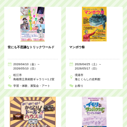
世にも不思議なトリックワールド
マンボウ祭
2026/04/10（金）～
2026/04/25（土）～
2026/05/10（日）
2026/05/17（日）
松江市
境港市
島根県立美術館ギャラリー1.2室
海とくらしの史料館
学習・体験
展覧会・アート
お祭り