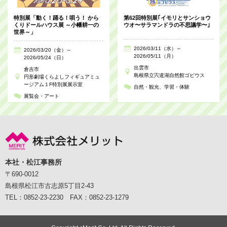
特別展「動く！踊る！唄う！ から
第62回特別展｢イモリとサンショウ
くりドールハウス展 ～小幡耕一の
ウオ〜サラマンドラの不思議学〜｣
世界～」
2026/03/11（水）～
2026/03/20（金）～
2026/05/11（月）
2026/05/24（日）
出雲市
倉吉市
島根県立宍道湖自然館ゴビウス
円形劇場くらよしフィギュアミュ
ージアム１F特別展展示室
自然・観光
学習・体験
展覧会・アート
本社・松江事務所
〒690-0012
島根県松江市古志原5丁目2-43
TEL：0852-23-2230 FAX：0852-23-1279