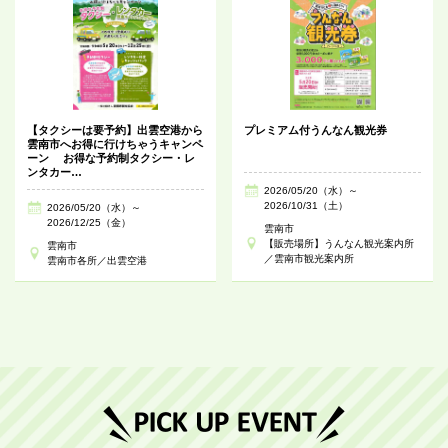
【タクシーは要予約】出雲空港から
プレミアム付うんなん観光券
雲南市へお得に行けちゃうキャンペ
ーン お得な予約制タクシー・レ
ンタカー…
2026/05/20（水）～
2026/10/31（土）
2026/05/20（水）～
2026/12/25（金）
雲南市
【販売場所】うんなん観光案内所
雲南市
／雲南市観光案内所
雲南市各所／出雲空港