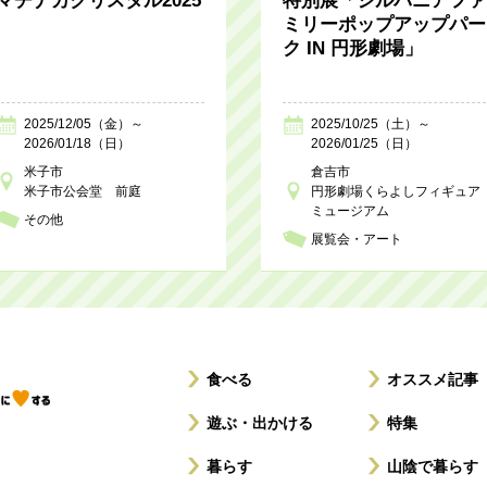
マチナカクリスタル2025
特別展「シルバニアファ
ミリーポップアップパー
ク IN 円形劇場」
2025/12/05（金）～
2025/10/25（土）～
2026/01/18（日）
2026/01/25（日）
米子市
倉吉市
米子市公会堂 前庭
円形劇場くらよしフィギュア
ミュージアム
その他
展覧会・アート
食べる
オススメ記事
遊ぶ・出かける
特集
暮らす
山陰で暮らす