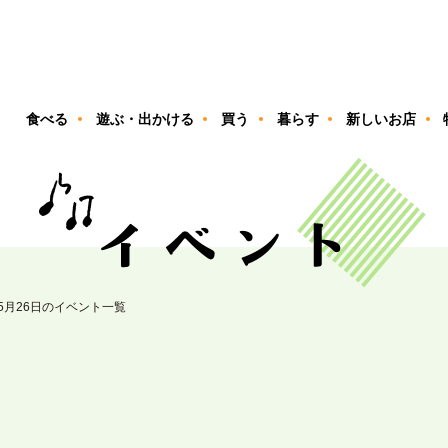
ン
食べる
遊ぶ・出かける
買う
暮らす
新しいお店
05月26日のイベント一覧