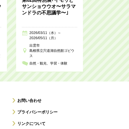
第62回特別展｢イモリと
ウ
サンショウウオ〜サラマ
ンドラの不思議学〜｣
2026/03/11（水）～
2026/05/11（月）
出雲市
島根県立宍道湖自然館ゴビウ
室
ス
自然・観光
学習・体験
お問い合わせ
プライバシーポリシー
リンクについて