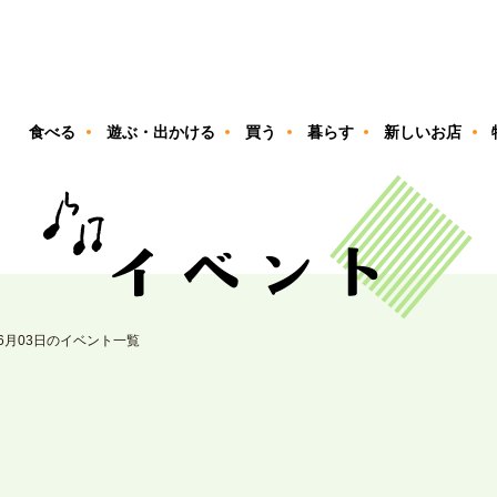
ン
食べる
遊ぶ・出かける
買う
暮らす
新しいお店
06月03日のイベント一覧