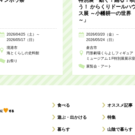
マンボウ祭
特別展「動く！踊る！唄
う！ からくりドールハ
ス展 ～小幡耕一の世界
～」
2026/04/25（土）～
2026/03/20（金）～
2026/05/17（日）
2026/05/24（日）
境港市
倉吉市
海とくらしの史料館
円形劇場くらよしフィギュア
ミュージアム１F特別展展示
お祭り
展覧会・アート
食べる
オススメ記事
遊ぶ・出かける
特集
暮らす
山陰で暮らす