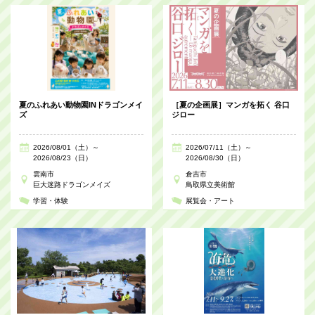
夏のふれあい動物園INドラゴンメイ
［夏の企画展］マンガを拓く 谷口
ズ
ジロー
2026/08/01（土）～
2026/07/11（土）～
2026/08/23（日）
2026/08/30（日）
雲南市
倉吉市
巨大迷路ドラゴンメイズ
鳥取県立美術館
学習・体験
展覧会・アート