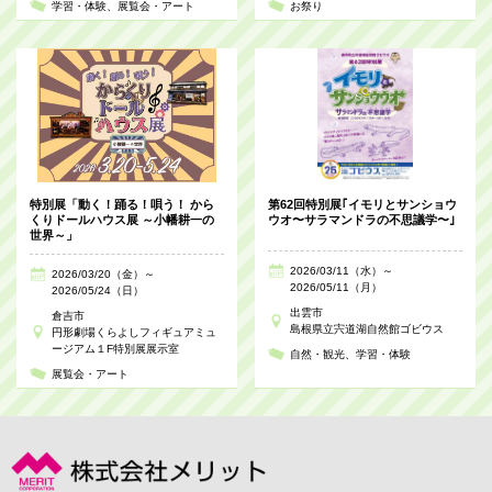
学習・体験
展覧会・アート
お祭り
特別展「動く！踊る！唄う！ から
第62回特別展｢イモリとサンショウ
くりドールハウス展 ～小幡耕一の
ウオ〜サラマンドラの不思議学〜｣
世界～」
2026/03/11（水）～
2026/03/20（金）～
2026/05/11（月）
2026/05/24（日）
出雲市
倉吉市
島根県立宍道湖自然館ゴビウス
円形劇場くらよしフィギュアミュ
ージアム１F特別展展示室
自然・観光
学習・体験
展覧会・アート