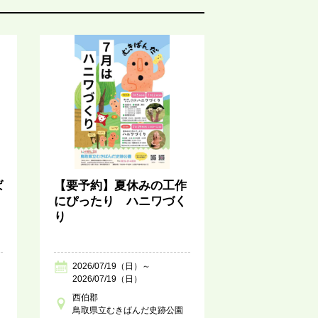
ば
【要予約】夏休みの工作
にぴったり ハニワづく
り
2026/07/19（日）～
2026/07/19（日）
西伯郡
鳥取県立むきばんだ史跡公園