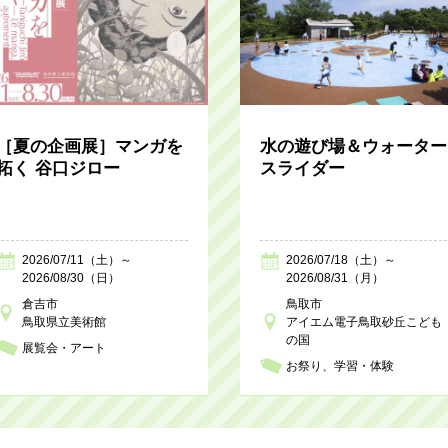
［夏の企画展］マンガを
水の遊び場＆ウォーター
拓く 谷口ジロー
スライダー
2026/07/11（土）～
2026/07/18（土）～
2026/08/30（日）
2026/08/31（月）
倉吉市
鳥取市
鳥取県立美術館
アイエム電子鳥取砂丘こども
の国
展覧会・アート
お祭り
学習・体験