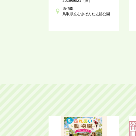
2026/06/21（日）
西伯郡
鳥取県立むきばんだ史跡公園