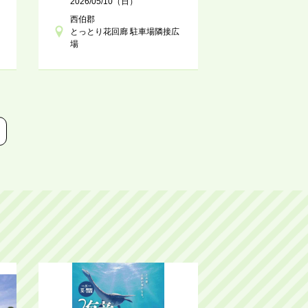
2026/05/10（日）
西伯郡
とっとり花回廊 駐車場隣接広
場