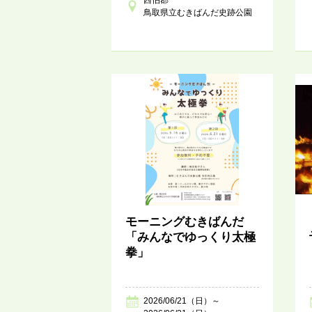
鳥取県立むきばんだ史跡公園
モーニングむきばんだ
「みんなでゆっくり太極
拳」
2026/06/21（日）～