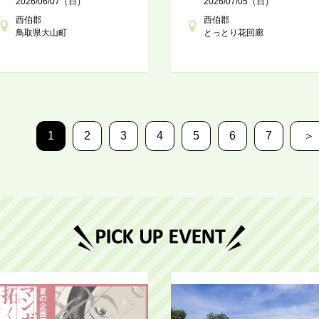
2026/06/07（日）
2026/07/05（日）
西伯郡
西伯郡
鳥取県大山町
とっとり花回廊
1
2
3
4
5
6
7
＞