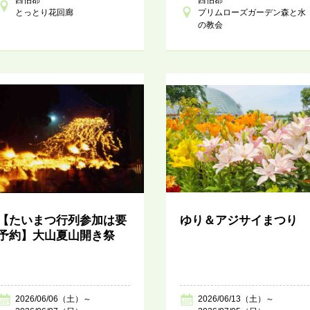
とっとり花回廊
プリムローズガーデン森と水
の教会
【たいまつ行列参加は要
ゆり＆アジサイまつり
予約】大山夏山開き祭
2026/06/06（土）～
2026/06/13（土）～