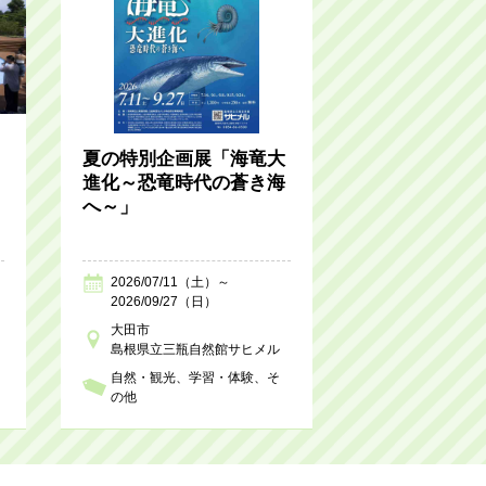
夏の特別企画展「海竜大
進化～恐竜時代の蒼き海
へ～」
2026/07/11（土）～
2026/09/27（日）
大田市
島根県立三瓶自然館サヒメル
自然・観光
学習・体験
そ
の他