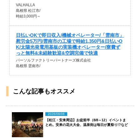
VALHALLA
島根県 松江市/
時給3,000円～
日払いOKで即日収入/機械オペレーター/「雲南市」
慰労金5万円/雲南市の工場で時給1,350円&日払いO
K/太陽光発電用基板の実装機オペレーター/寮費ず
っと無料&未経験歓迎&空調完備で快適
パーソルファクトリーパートナーズ株式会社
島根県 雲南市/
こんな記事もオススメ
2026/08/06
【松江・安来周辺】お盆前半（8/8～12）イベントま
とめ。安来の花火大会、温泉街は毎日が夏祭り!?など