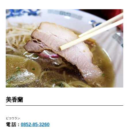
美香蘭
ビコウラン
電 話：
0852-85-3260