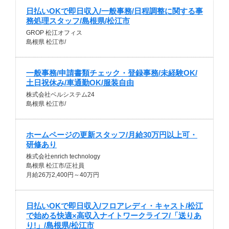
日払いOKで即日収入/一般事務/日程調整に関する事
務処理スタッフ/島根県/松江市
GROP 松江オフィス
島根県 松江市/
一般事務/申請書類チェック・登録事務/未経験OK/
土日祝休み/車通勤OK/服装自由
株式会社ベルシステム24
島根県 松江市/
ホームページの更新スタッフ/月給30万円以上可・
研修あり
株式会社enrich technology
島根県 松江市/正社員
月給26万2,400円～40万円
日払いOKで即日収入/フロアレディ・キャスト/松江
で始める快適×高収入ナイトワークライフ/「送りあ
り!」/島根県/松江市