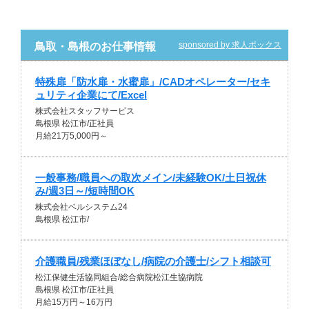
sponsored by 求人ボックス
鳥取・島根のお仕事情報
特殊扉「防水扉・水蜜扉」/CADオペレーター/セキ
ュリティ企業にて/Excel
株式会社スタッフサービス
島根県 松江市/正社員
月給21万5,000円～
一般事務/職員への取次メイン/未経験OK/土日祝休
み/週3日～/短時間OK
株式会社ベルシステム24
島根県 松江市/
介護職員/残業ほぼなし/病院の介護士/シフト相談可
松江保健生活協同組合/総合病院松江生協病院
島根県 松江市/正社員
月給15万円～16万円