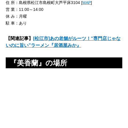
住 所：島根県松江市島根町大芦平床3104 [
MAP
]
営 業：11:00～14:00
休 み：月曜
駐 車：あり
【関連記事】
[松江市]あの老舗がルーツ！“専門店じゃな
いのに旨い”ラーメン『居酒屋みか』
『美香蘭』の場所