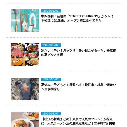
2026/08/01
中四国初！話題の「STREET CHURROS」がシャミ
ネ松江に8/1誕生。オープン前に食べてきた
2026/08/02
冷たい！辛い！ガッツリ！暑い日こそ食べたい松江市
の夏グルメ６選
2026/08/05
夏休み、子どもと１日遊べる！松江市・桂島で磯遊び
＆生き物探し
2026/08/07
【松江の新店まとめ】東京で人気のフレンチが松江
に、人気ラーメン店の夏限定店など｜2026年7月掲載