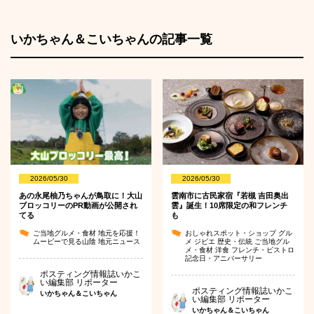
いかちゃん＆こいちゃんの記事一覧
2026/05/30
2026/05/30
あの永尾柚乃ちゃんが鳥取に！大山
雲南市に古民家宿『若槻 吉田奥出
ブロッコリーのPR動画が公開され
雲』誕生！10席限定の和フレンチ
てる
も
ご当地グルメ・食材
地元を応援！
おしゃれスポット・ショップ
グル
ムービーで見る山陰
地元ニュース
メ
ジビエ
歴史・伝統
ご当地グル
メ・食材
洋食
フレンチ・ビストロ
記念日・アニバーサリー
ポスティング情報誌いかこ
い編集部 リポーター
ポスティング情報誌いかこ
いかちゃん＆こいちゃん
い編集部 リポーター
いかちゃん＆こいちゃん