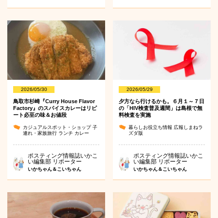
2026/05/30
2026/05/29
鳥取市杉崎『Curry House Flavor
夕方なら行けるかも。６月１～７日
Factory』のスパイスカレーはリピ
の「HIV検査普及週間」は島根で無
ート必至の味＆お値段
料検査を実施
カジュアルスポット・ショップ
子
暮らしお役立ち情報
広報しまねラ
連れ・家族旅行
ランチ
カレー
ズダ版
ポスティング情報誌いかこ
ポスティング情報誌いかこ
い編集部 リポーター
い編集部 リポーター
いかちゃん＆こいちゃん
いかちゃん＆こいちゃん