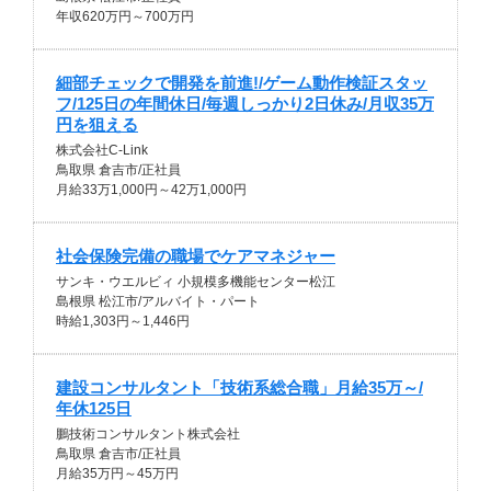
年収620万円～700万円
細部チェックで開発を前進!/ゲーム動作検証スタッ
フ/125日の年間休日/毎週しっかり2日休み/月収35万
円を狙える
株式会社C-Link
鳥取県 倉吉市/正社員
月給33万1,000円～42万1,000円
社会保険完備の職場でケアマネジャー
サンキ・ウエルビィ 小規模多機能センター松江
島根県 松江市/アルバイト・パート
時給1,303円～1,446円
建設コンサルタント「技術系総合職」月給35万～/
年休125日
鵬技術コンサルタント株式会社
鳥取県 倉吉市/正社員
月給35万円～45万円