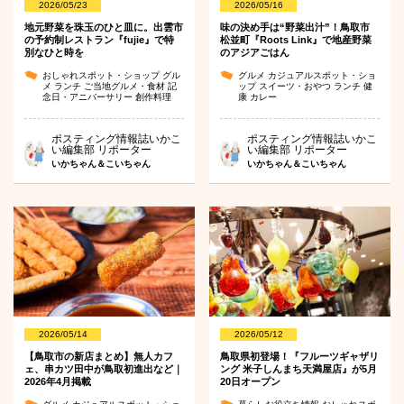
2026/05/23
2026/05/16
地元野菜を珠玉のひと皿に。出雲市
味の決め手は“野菜出汁”！鳥取市
の予約制レストラン『fujie』で特
松並町『Roots Link』で地産野菜
別なひと時を
のアジアごはん
おしゃれスポット・ショップ
グル
グルメ
カジュアルスポット・ショ
メ
ランチ
ご当地グルメ・食材
記
ップ
スイーツ・おやつ
ランチ
健
念日・アニバーサリー
創作料理
康
カレー
ポスティング情報誌いかこ
ポスティング情報誌いかこ
い編集部 リポーター
い編集部 リポーター
いかちゃん＆こいちゃん
いかちゃん＆こいちゃん
2026/05/14
2026/05/12
【鳥取市の新店まとめ】無人カフ
鳥取県初登場！『フルーツギャザリ
ェ、串カツ田中が鳥取初進出など｜
ング 米子しんまち天満屋店』が5月
2026年4月掲載
20日オープン