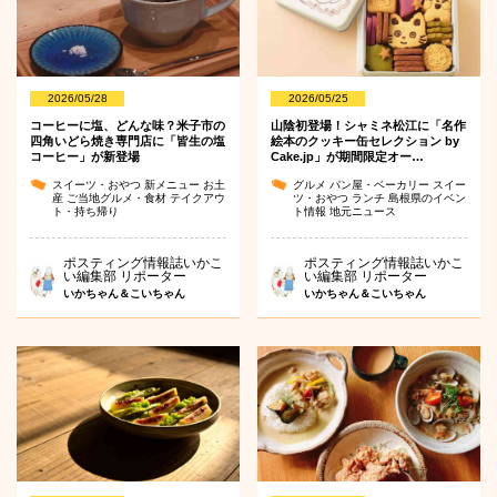
2026/05/28
2026/05/25
コーヒーに塩、どんな味？米子市の
山陰初登場！シャミネ松江に「名作
四角いどら焼き専門店に「皆生の塩
絵本のクッキー缶セレクション by
コーヒー」が新登場
Cake.jp」が期間限定オー…
スイーツ・おやつ
新メニュー
お土
グルメ
パン屋・ベーカリー
スイー
産
ご当地グルメ・食材
テイクアウ
ツ・おやつ
ランチ
島根県のイベン
ト・持ち帰り
ト情報
地元ニュース
ポスティング情報誌いかこ
ポスティング情報誌いかこ
い編集部 リポーター
い編集部 リポーター
いかちゃん＆こいちゃん
いかちゃん＆こいちゃん