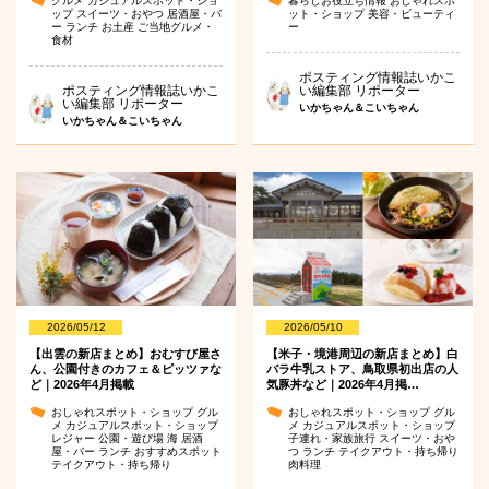
グルメ
カジュアルスポット・ショ
暮らしお役立ち情報
おしゃれスポ
ップ
スイーツ・おやつ
居酒屋・バ
ット・ショップ
美容・ビューティ
ー
ランチ
お土産
ご当地グルメ・
ー
食材
ポスティング情報誌いかこ
ポスティング情報誌いかこ
い編集部 リポーター
い編集部 リポーター
いかちゃん＆こいちゃん
いかちゃん＆こいちゃん
2026/05/12
2026/05/10
【出雲の新店まとめ】おむすび屋さ
【米子・境港周辺の新店まとめ】白
ん、公園付きのカフェ＆ピッツァな
バラ牛乳ストア、鳥取県初出店の人
ど｜2026年4月掲載
気豚丼など｜2026年4月掲…
おしゃれスポット・ショップ
グル
おしゃれスポット・ショップ
グル
メ
カジュアルスポット・ショップ
メ
カジュアルスポット・ショップ
レジャー
公園・遊び場
海
居酒
子連れ・家族旅行
スイーツ・おや
屋・バー
ランチ
おすすめスポット
つ
ランチ
テイクアウト・持ち帰り
テイクアウト・持ち帰り
肉料理