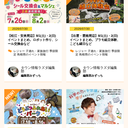
2026/07/30
2026/07/30
【松江・安来周辺】8/1(土)・2(日)
【出雲・雲南周辺】8/1(土)・2(日)
イベントまとめ。ロボット作り、シ
イベントまとめ。プラモ組立体験、
ール交換会など
こども縁日など
レジャー
子連れ・家族旅行
季節限
レジャー
子連れ・家族旅行
季節限
定
島根県のイベント情報
定
島根県のイベント情報
タウン情報ラズダ編集
タウン情報ラズダ編集
部
部
編集部みずっち
編集部みずっち