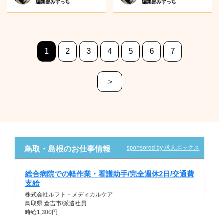
編集部みずっち
編集部みずっち
1
2
3
4
5
6
7
＞
sponsored by 求人ボックス
鳥取・島根のお仕事情報
総合病院での軽作業・看護助手/完全週休2日/交通費
支給
株式会社ルフト・メディカルケア
鳥取県 倉吉市/派遣社員
時給1,300円