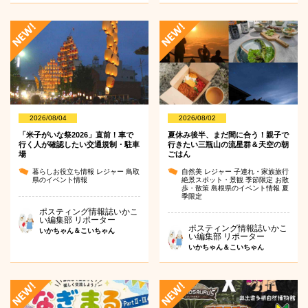
2026/08/04
2026/08/02
「米子がいな祭2026」直前！車で
夏休み後半、まだ間に合う！親子で
行く人が確認したい交通規制・駐車
行きたい三瓶山の流星群＆天空の朝
場
ごはん
暮らしお役立ち情報
レジャー
鳥取
自然美
レジャー
子連れ・家族旅行
県のイベント情報
絶景スポット・景観
季節限定
お散
歩・散策
島根県のイベント情報
夏
季限定
ポスティング情報誌いかこ
い編集部 リポーター
ポスティング情報誌いかこ
いかちゃん＆こいちゃん
い編集部 リポーター
いかちゃん＆こいちゃん