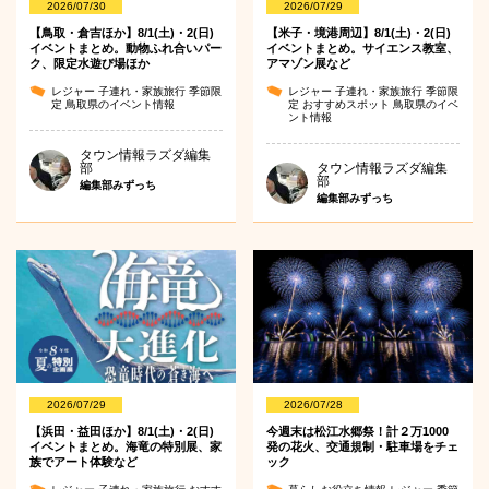
2026/07/30
2026/07/29
【鳥取・倉吉ほか】8/1(土)・2(日)
【米子・境港周辺】8/1(土)・2(日)
イベントまとめ。動物ふれ合いパー
イベントまとめ。サイエンス教室、
ク、限定水遊び場ほか
アマゾン展など
レジャー
子連れ・家族旅行
季節限
レジャー
子連れ・家族旅行
季節限
定
鳥取県のイベント情報
定
おすすめスポット
鳥取県のイベ
ント情報
タウン情報ラズダ編集
部
タウン情報ラズダ編集
部
編集部みずっち
編集部みずっち
2026/07/29
2026/07/28
【浜田・益田ほか】8/1(土)・2(日)
今週末は松江水郷祭！計２万1000
イベントまとめ。海竜の特別展、家
発の花火、交通規制・駐車場をチェ
族でアート体験など
ック