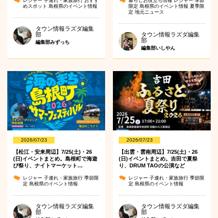
レジャー
子連れ・家族旅行
おすす
暮らしお役立ち情報
レジャー
季節
めスポット
島根県のイベント情報
限定
島根県のイベント情報
夏季限
定
地元ニュース
タウン情報ラズダ編集
部
タウン情報ラズダ編集
部
編集部みずっち
編集部いしやん
2026/07/23
2026/07/23
【松江・安来周辺】7/25(土)・26
【出雲・雲南周辺】7/25(土)・26
(日)イベントまとめ。島根町で海遊
(日)イベントまとめ。吉田で夏祭
び祭り、ナイトマーケット…
り、DRUM TAOの公演など
レジャー
子連れ・家族旅行
季節限
レジャー
子連れ・家族旅行
季節限
定
島根県のイベント情報
定
島根県のイベント情報
タウン情報ラズダ編集
タウン情報ラズダ編集
部
部