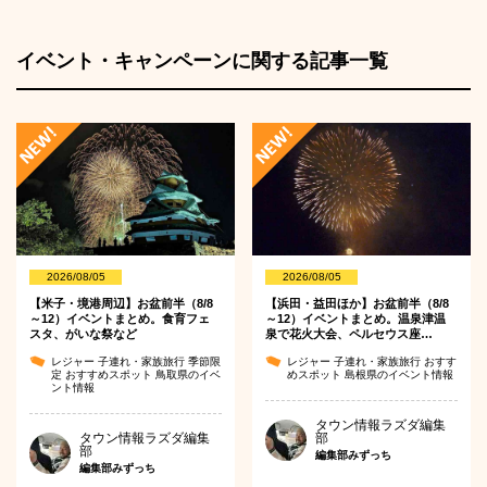
イベント・キャンペーンに関する記事一覧
2026/08/05
2026/08/05
【米子・境港周辺】お盆前半（8/8
【浜田・益田ほか】お盆前半（8/8
～12）イベントまとめ。食育フェ
～12）イベントまとめ。温泉津温
スタ、がいな祭など
泉で花火大会、ペルセウス座…
レジャー
子連れ・家族旅行
季節限
レジャー
子連れ・家族旅行
おすす
定
おすすめスポット
鳥取県のイベ
めスポット
島根県のイベント情報
ント情報
タウン情報ラズダ編集
タウン情報ラズダ編集
部
部
編集部みずっち
編集部みずっち