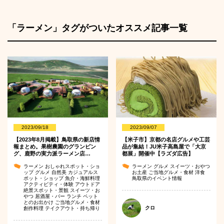
「ラーメン」タグがついたオススメ記事一覧
2023/09/18
2023/09/07
【2023年8月掲載】鳥取県の新店情
【米子市】京都の名店グルメや工芸
報まとめ。果樹農園のグランピン
品が集結！JU米子高島屋で「大京
グ、鹿野の実力派ラーメン店…
都展」開催中【ラズダ広告】
ラーメン
おしゃれスポット・ショ
ラーメン
グルメ
スイーツ・おやつ
ップ
グルメ
自然美
カジュアルス
お土産
ご当地グルメ・食材
洋食
ポット・ショップ
魚介・海鮮料理
鳥取県のイベント情報
アクティビティ・体験
アウトドア
絶景スポット・景観
スイーツ・お
やつ
居酒屋・バー
ランチ
ペット
とのお出かけ
ご当地グルメ・食材
クロ
創作料理
テイクアウト・持ち帰り