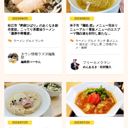
2023/08/25
2023/08/22
松江市『麪家ひばり』のあくなき創
米子市『麺処 想』メニュー完全リ
作意欲。こってり系醤油ラーメン
ニューアル！看板メニューのエスプ
「濃厚中華蕎麦」
ーマ鶏白湯を封印し新たな…
ラーメン
グルメ
ランチ
ラーメン
グルメ
ランチ
新メニュ
ー
油そば・汁なし系
ご当地グル
メ・食材
タウン情報ラズダ編集
部
編集部べーやん
フリーカメラマン
めんあるき・松村隆久
2023/07/25
2023/07/24