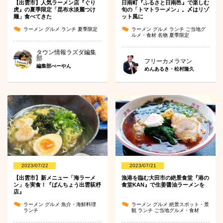
【出雲市】人気ラーメン店『ぐり
日南町『ふるさと日南邑』で楽しむ
虎』の夏季限定「昆布水淡麗つけ
旬の「トマトラーメン」。〆はリゾ
麺」食べてきた
ット風に
ラーメン
グルメ
ランチ
夏季限定
ラーメン
グルメ
ランチ
ご当地グ
ルメ・食材
名物
夏季限定
タウン情報ラズダ編集
部
フリーカメラマン
編集部べーやん
めんあるき・松村隆久
2023/07/22
2023/07/21
【出雲市】新メニュー「海ラーメ
漁港を臨む大田市の絶景食堂『港の
ン」を実食！『ばんちょう出雲荻杼
食堂KAN』で生姜醤油ラーメンを
店』
ラーメン
グルメ
魚介・海鮮料理
ラーメン
グルメ
絶景スポット・景
ランチ
観
ランチ
ご当地グルメ・食材