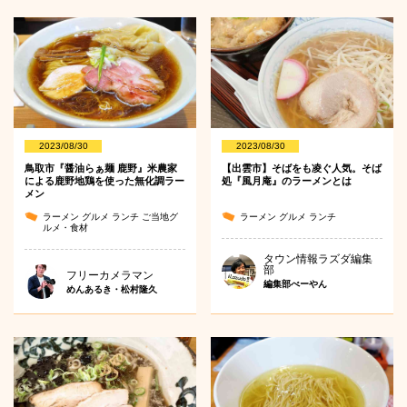
2023/08/30
2023/08/30
鳥取市『醤油らぁ麺 鹿野』米農家
【出雲市】そばをも凌ぐ人気。そば
による鹿野地鶏を使った無化調ラー
処『風月庵』のラーメンとは
メン
ラーメン
グルメ
ランチ
ご当地グ
ラーメン
グルメ
ランチ
ルメ・食材
タウン情報ラズダ編集
部
フリーカメラマン
編集部べーやん
めんあるき・松村隆久