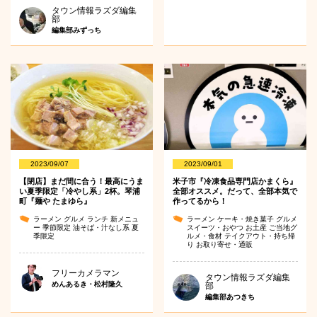
タウン情報ラズダ編集
部
編集部みずっち
2023/09/07
2023/09/01
【閉店】まだ間に合う！最高にうま
米子市『冷凍食品専門店かまくら』
い夏季限定「冷やし系」2杯。琴浦
全部オススメ。だって、全部本気で
町『麺や たまゆら』
作ってるから！
ラーメン
グルメ
ランチ
新メニュ
ラーメン
ケーキ・焼き菓子
グルメ
ー
季節限定
油そば・汁なし系
夏
スイーツ・おやつ
お土産
ご当地グ
季限定
ルメ・食材
テイクアウト・持ち帰
り
お取り寄せ・通販
フリーカメラマン
タウン情報ラズダ編集
めんあるき・松村隆久
部
編集部あつきち