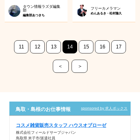
タウン情報ラズダ編集
フリーカメラマン
部
めんあるき・松村隆久
編集部あつきち
11
12
13
14
15
16
17
＜
＞
sponsored by 求人ボックス
鳥取・島根のお仕事情報
コスメ雑貨販売スタッフ ハウスオブローゼ
株式会社フィールドサーブジャパン
鳥取県 米子市/派遣社員