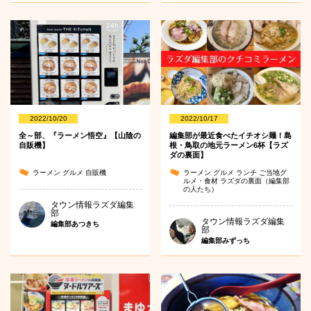
2022/10/20
2022/10/17
全～部、『ラーメン悟空』【山陰の
編集部が最近食べたイチオシ麺！島
自販機】
根・鳥取の地元ラーメン6杯【ラズ
ダの裏面】
ラーメン
グルメ
自販機
ラーメン
グルメ
ランチ
ご当地グ
ルメ・食材
ラズダの裏面（編集部
の人たち）
タウン情報ラズダ編集
部
タウン情報ラズダ編集
編集部あつきち
部
編集部みずっち