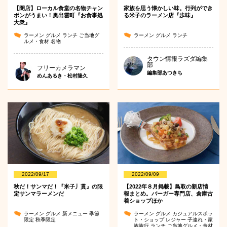
【閉店】ローカル食堂の名物チャン
家族を思う懐かしい味。行列ができ
ポンがうまい！奥出雲町『お食事処
る米子のラーメン店『歩味』
大衆』
ラーメン
グルメ
ランチ
ご当地グ
ラーメン
グルメ
ランチ
ルメ・食材
名物
タウン情報ラズダ編集
部
フリーカメラマン
編集部あつきち
めんあるき・松村隆久
2022/09/17
2022/09/09
秋だ！サンマだ！『米子丿貫』の限
【2022年８月掲載】鳥取の新店情
定サンマラーメンだ
報まとめ。バーガー専門店、倉庫古
着ショップほか
ラーメン
グルメ
新メニュー
季節
ラーメン
グルメ
カジュアルスポッ
限定
秋季限定
ト・ショップ
レジャー
子連れ・家
族旅行
ランチ
ご当地グルメ・食材