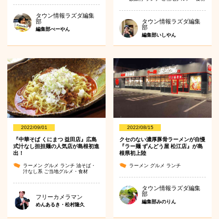
タウン情報ラズダ編集
部
タウン情報ラズダ編集
部
編集部べーやん
編集部いしやん
2022/09/01
2022/08/15
『中華そば くにまつ 益田店』広島
クセのない濃厚豚骨ラーメンが自慢
式汁なし担担麺の人気店が島根初進
『ラー麺 ずんどう屋 松江店』が島
出！
根県初上陸
ラーメン
グルメ
ランチ
油そば・
ラーメン
グルメ
ランチ
汁なし系
ご当地グルメ・食材
タウン情報ラズダ編集
部
フリーカメラマン
編集部みのりん
めんあるき・松村隆久