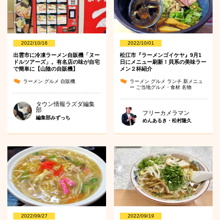
2022/10/16
2022/10/01
出雲市に冷凍ラーメン自販機「ヌー
松江市『ラーメンゴイケヤ』9月1
ドルツアーズ」。有名店の味が自宅
日にメニュー刷新！貝系の美味ラー
で簡単に【山陰の自販機】
メン２杯紹介
ラーメン
グルメ
自販機
ラーメン
グルメ
ランチ
新メニュ
ー
ご当地グルメ・食材
名物
タウン情報ラズダ編集
部
フリーカメラマン
編集部みずっち
めんあるき・松村隆久
2022/09/27
2022/09/19