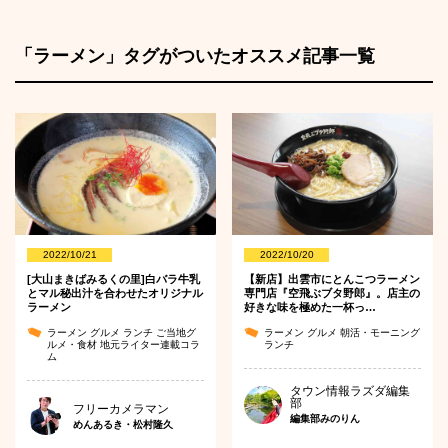
「ラーメン」タグがついたオススメ記事一覧
2022/10/21
2022/10/20
[大山まきばみるくの里]白バラ牛乳
【新店】出雲市にとんこつラーメン
とマル秘出汁を合わせたオリジナル
専門店『空飛ぶブタ野郎』。店主の
ラーメン
好きな味を極めた一杯っ…
ラーメン
グルメ
ランチ
ご当地グ
ラーメン
グルメ
朝活・モーニング
ルメ・食材
地元ライター連載コラ
ランチ
ム
タウン情報ラズダ編集
部
フリーカメラマン
編集部みのりん
めんあるき・松村隆久