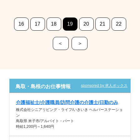
16
17
18
19
20
21
22
＜
＞
sponsored by 求人ボックス
鳥取・島根のお仕事情報
介護福祉士/介護職員/訪問介護の介護士/日勤のみ
株式会社シニアリビング・ライフ/いきいき ヘルパーステーショ
ン
鳥取県 米子市/アルバイト・パート
時給1,200円～1,640円