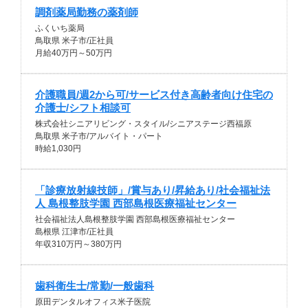
調剤薬局勤務の薬剤師
ふくいち薬局
鳥取県 米子市/正社員
月給40万円～50万円
介護職員/週2から可/サービス付き高齢者向け住宅の
介護士/シフト相談可
株式会社シニアリビング・スタイル/シニアステージ西福原
鳥取県 米子市/アルバイト・パート
時給1,030円
「診療放射線技師」/賞与あり/昇給あり/社会福祉法
人 島根整肢学園 西部島根医療福祉センター
社会福祉法人島根整肢学園 西部島根医療福祉センター
島根県 江津市/正社員
年収310万円～380万円
歯科衛生士/常勤/一般歯科
原田デンタルオフィス米子医院