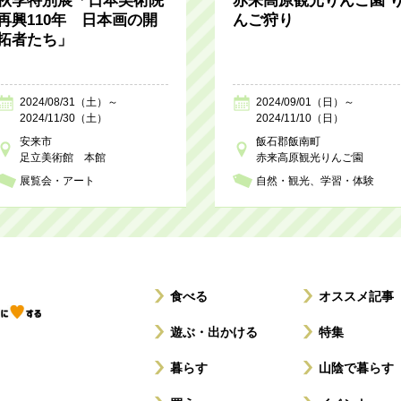
秋季特別展「日本美術院
赤来高原観光りんご園 
再興110年 日本画の開
んご狩り
拓者たち」
2024/08/31（土）～
2024/09/01（日）～
2024/11/30（土）
2024/11/10（日）
安来市
飯石郡飯南町
足立美術館 本館
赤来高原観光りんご園
展覧会・アート
自然・観光
学習・体験
食べる
オススメ記事
遊ぶ・出かける
特集
暮らす
山陰で暮らす