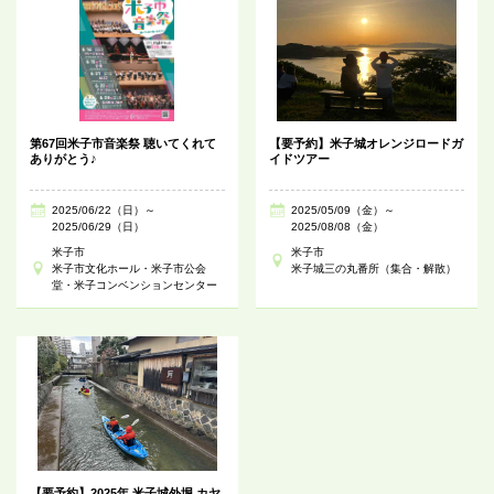
第67回米子市音楽祭 聴いてくれて
【要予約】米子城オレンジロードガ
ありがとう♪
イドツアー
2025/06/22（日）～
2025/05/09（金）～
2025/06/29（日）
2025/08/08（金）
米子市
米子市
米子市文化ホール・米子市公会
米子城三の丸番所（集合・解散）
堂・米子コンベンションセンター
【要予約】2025年 米子城外堀 カヤ