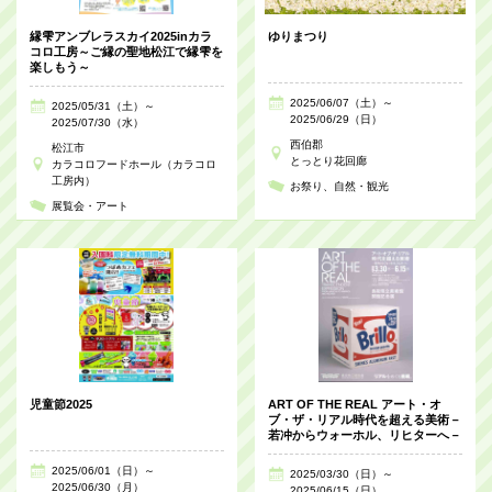
縁雫アンブレラスカイ2025inカラ
ゆりまつり
コロ工房～ご縁の聖地松江で縁雫を
楽しもう～
2025/06/07（土）～
2025/05/31（土）～
2025/06/29（日）
2025/07/30（水）
西伯郡
松江市
とっとり花回廊
カラコロフードホール（カラコロ
工房内）
お祭り
自然・観光
展覧会・アート
児童節2025
ART OF THE REAL アート・オ
ブ・ザ・リアル時代を超える美術－
若冲からウォーホル、リヒターへ－
2025/06/01（日）～
2025/03/30（日）～
2025/06/30（月）
2025/06/15（日）