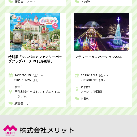
展覧会・アート
その他
特別展「シルバニアファミリーポッ
フラワーイルミネーション2025
プアップパーク IN 円形劇場」
2025/10/25（土）～
2025/11/14（金）～
2026/01/25（日）
2026/01/12（月）
倉吉市
西伯郡
円形劇場くらよしフィギュアミュ
とっとり花回廊
ージアム
お祭り
展覧会・アート