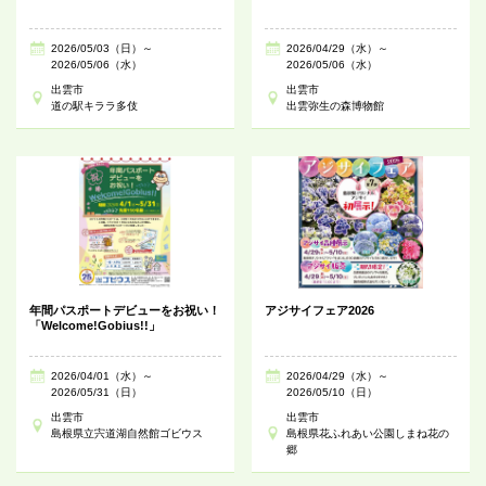
2026/05/03（日）～
2026/04/29（水）～
2026/05/06（水）
2026/05/06（水）
出雲市
出雲市
道の駅キララ多伎
出雲弥生の森博物館
年間パスポートデビューをお祝い！
アジサイフェア2026
「Welcome!Gobius!!」
2026/04/01（水）～
2026/04/29（水）～
2026/05/31（日）
2026/05/10（日）
出雲市
出雲市
島根県立宍道湖自然館ゴビウス
島根県花ふれあい公園しまね花の
郷