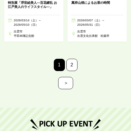
特別展「浮世絵美人―百花繚乱 お
萬祥山焼によるお茶の時間
江戸美人のライフスタイル―」
2026/03/14（土）～
2026/03/07（土）～
2026/05/10（日）
2026/05/31（日）
出雲市
出雲市
平田本陣記念館
出雲文化伝承館 松籟亭
1
2
＞