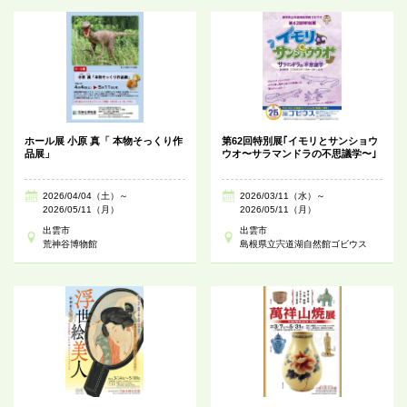
ホール展 小原 真「 本物そっくり作
第62回特別展｢イモリとサンショウ
品展」
ウオ〜サラマンドラの不思議学〜｣
2026/04/04（土）～
2026/03/11（水）～
2026/05/11（月）
2026/05/11（月）
出雲市
出雲市
荒神谷博物館
島根県立宍道湖自然館ゴビウス