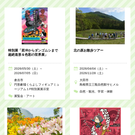
特別展「若冲からダンゴムシまで
北の原お散歩ツアー
超絶造形＆色彩の世界展」
2026/05/30（土）～
2026/04/04（土）～
2026/07/05（日）
2026/11/28（土）
倉吉市
大田市
円形劇場くらよしフィギュアミュ
島根県立三瓶自然館サヒメル
ージアム１F特別展展示室
自然・観光
学習・体験
展覧会・アート