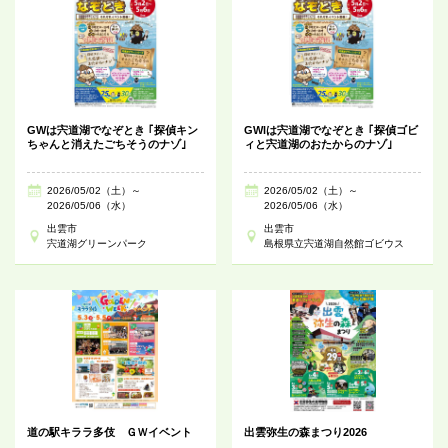
GWは宍道湖でなぞとき ｢探偵キン
GWlは宍道湖でなぞとき ｢探偵ゴビ
ちゃんと消えたごちそうのナゾ｣
ィと宍道湖のおたからのナゾ｣
2026/05/02（土）～
2026/05/02（土）～
2026/05/06（水）
2026/05/06（水）
出雲市
出雲市
宍道湖グリーンパーク
島根県立宍道湖自然館ゴビウス
道の駅キララ多伎 ＧＷイベント
出雲弥生の森まつり2026