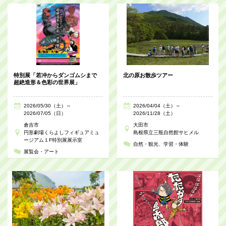
特別展「若冲からダンゴムシまで
北の原お散歩ツアー
超絶造形＆色彩の世界展」
2026/05/30（土）～
2026/04/04（土）～
2026/07/05（日）
2026/11/28（土）
倉吉市
大田市
円形劇場くらよしフィギュアミュ
島根県立三瓶自然館サヒメル
ージアム１F特別展展示室
自然・観光
学習・体験
展覧会・アート