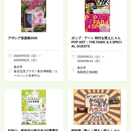
アザレア音楽祭2026
ポップ・アート 時代を変えた４人
POP ART：THE FAB4! & 4 SPECI
AL GUESTS
2026/05/10（日）～
2026/04/11（土）～
2026/06/21（日）
2026/06/14（日）
倉吉市
倉吉市
倉吉交流プラザ／倉吉博物館／エ
鳥取県立美術館
ースパック未来中心
打吹山 森林浴の森日本100選選定
特別展「動く！踊る！唄う！ から