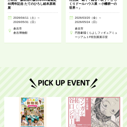
40周年記念 たてのひろし絵本原画
くりドールハウス展 ～小幡耕一の
展
世界～」
2026/04/11（土）～
2026/03/20（金）～
2026/05/31（日）
2026/05/24（日）
倉吉市
倉吉市
倉吉博物館
円形劇場くらよしフィギュアミュ
ージアム１F特別展展示室