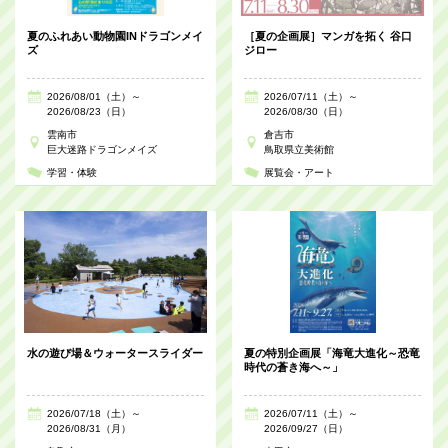
夏のふれあい動物園INドラゴンメイ
［夏の企画展］マンガを拓く 谷口
ズ
ジロー
2026/08/01（土）～
2026/07/11（土）～
2026/08/23（日）
2026/08/30（日）
雲南市
倉吉市
巨大迷路ドラゴンメイズ
鳥取県立美術館
学習・体験
展覧会・アート
水の遊び場＆ウォータースライダー
夏の特別企画展「海竜大進化～恐竜
時代の蒼き海へ～」
2026/07/18（土）～
2026/07/11（土）～
2026/08/31（月）
2026/09/27（日）