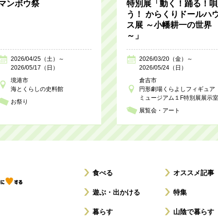
マンボウ祭
特別展「動く！踊る！唄
う！ からくりドールハ
ス展 ～小幡耕一の世界
～」
2026/04/25（土）～
2026/03/20（金）～
2026/05/17（日）
2026/05/24（日）
境港市
倉吉市
海とくらしの史料館
円形劇場くらよしフィギュア
ミュージアム１F特別展展示
お祭り
展覧会・アート
食べる
オススメ記事
遊ぶ・出かける
特集
暮らす
山陰で暮らす