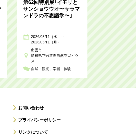
第62回特別展｢イモリと
ウ
サンショウウオ〜サラマ
ンドラの不思議学〜｣
2026/03/11（水）～
2026/05/11（月）
出雲市
島根県立宍道湖自然館ゴビウ
室
ス
自然・観光
学習・体験
お問い合わせ
プライバシーポリシー
リンクについて