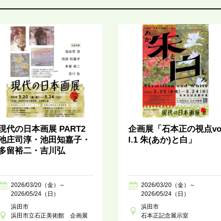
現代の日本画展 PART2
企画展「石本正の視点v
池庄司淳・池田知嘉子・
l.1 朱(あか)と白」
多留裕二・吉川弘
2026/03/20（金）～
2026/03/20（金）～
2026/05/24（日）
2026/05/24（日）
浜田市
浜田市
浜田市立石正美術館 企画展
石本正記念展示室