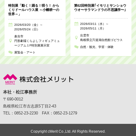
特別展「動く！踊る！唄う！ から
第62回特別展｢イモリとサンショウ
くりドールハウス展 ～小幡耕一の
ウオ〜サラマンドラの不思議学〜｣
世界～」
2026/03/11（水）～
2026/03/20（金）～
2026/05/11（月）
2026/05/24（日）
出雲市
倉吉市
島根県立宍道湖自然館ゴビウス
円形劇場くらよしフィギュアミュ
ージアム１F特別展展示室
自然・観光
学習・体験
展覧会・アート
本社・松江事務所
〒690-0012
島根県松江市古志原5丁目2-43
TEL：0852-23-2230 FAX：0852-23-1279
Copyright cMerit Co.,Ltd. All Rights Reserved.