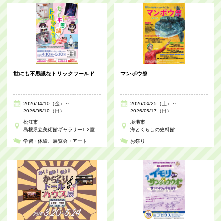
世にも不思議なトリックワールド
マンボウ祭
2026/04/10（金）～
2026/04/25（土）～
2026/05/10（日）
2026/05/17（日）
松江市
境港市
島根県立美術館ギャラリー1.2室
海とくらしの史料館
学習・体験
展覧会・アート
お祭り