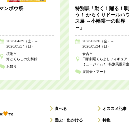
マンボウ祭
特別展「動く！踊る！唄
う！ からくりドールハ
ス展 ～小幡耕一の世界
～」
2026/04/25（土）～
2026/03/20（金）～
2026/05/17（日）
2026/05/24（日）
境港市
倉吉市
海とくらしの史料館
円形劇場くらよしフィギュア
ミュージアム１F特別展展示
お祭り
展覧会・アート
食べる
オススメ記事
遊ぶ・出かける
特集