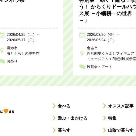
マンボウ祭
特別展「動く！踊る！唄
う！ からくりドールハ
ス展 ～小幡耕一の世界
～」
2026/04/25（土）～
2026/03/20（金）～
2026/05/17（日）
2026/05/24（日）
境港市
倉吉市
海とくらしの史料館
円形劇場くらよしフィギュア
ミュージアム１F特別展展示
お祭り
展覧会・アート
食べる
オススメ記事
遊ぶ・出かける
特集
暮らす
山陰で暮らす