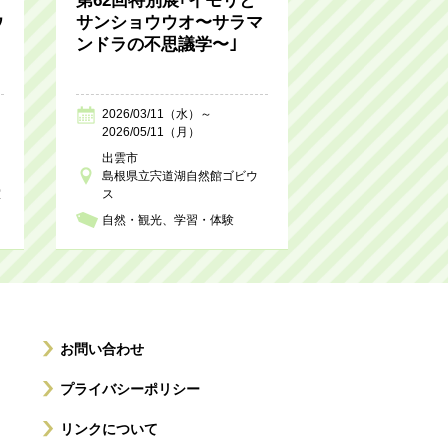
第62回特別展｢イモリと
ウ
サンショウウオ〜サラマ
ンドラの不思議学〜｣
2026/03/11（水）～
2026/05/11（月）
出雲市
島根県立宍道湖自然館ゴビウ
室
ス
自然・観光
学習・体験
お問い合わせ
プライバシーポリシー
リンクについて