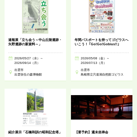
速報展「立ち会う～中山丘陵遺跡・
年間パスポートを持ってゴビウスへ
矢野遺跡の新資料～」
いこう！ ｢Go!Go!Gobius!!｣
2026/05/27（水）～
2026/05/08（金）～
2026/09/14（月）
2026/07/13（月）
出雲市
出雲市
出雲弥生の森博物館
島根県立宍道湖自然館ゴビウス
紹介展示「石橋和訓の昭和記念塔」
【要予約】週末坐禅会