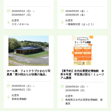
2026/05/10（日）～
2026/05/29（金）～
2026/06/07（日）
2026/06/26（金）
出雲市
出雲市
スサノオホール
一畑薬師法堂（はっとう）
ホール展 フォトクラブひまわり写
【要予約】古代出雲歴史博物館 令
真展「第14回おらが自慢の逸品」
和８年度 学芸員が語る！ミュージ
アム講座
2026/05/16（土）～
2026/05/24（日）～
2026/06/21（日）
2026/09/06（日）
出雲市
出雲市
荒神谷博物館
島根県立古代出雲歴史博物館 講
義室