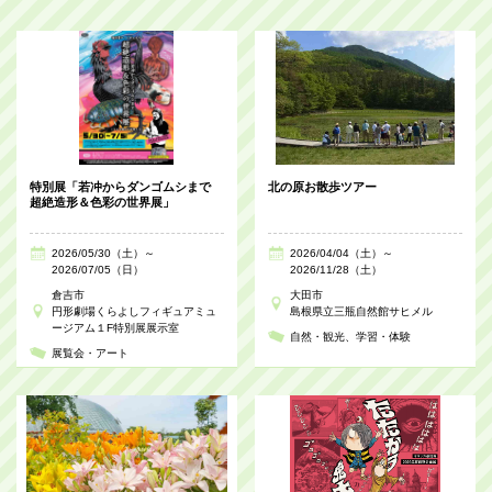
特別展「若冲からダンゴムシまで
北の原お散歩ツアー
超絶造形＆色彩の世界展」
2026/05/30（土）～
2026/04/04（土）～
2026/07/05（日）
2026/11/28（土）
倉吉市
大田市
円形劇場くらよしフィギュアミュ
島根県立三瓶自然館サヒメル
ージアム１F特別展展示室
自然・観光
学習・体験
展覧会・アート