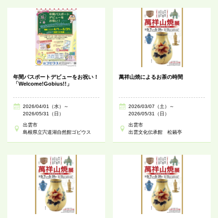
年間パスポートデビューをお祝い！
萬祥山焼によるお茶の時間
「Welcome!Gobius!!」
2026/04/01（水）～
2026/03/07（土）～
2026/05/31（日）
2026/05/31（日）
出雲市
出雲市
島根県立宍道湖自然館ゴビウス
出雲文化伝承館 松籟亭