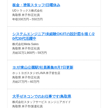
板金・塗装スタッフ/日曜休み
UDトラックス株式会社
鳥取県 米子市/正社員
年収330万円～550万円
システムエンジニア/未経験OK/ITの設計図を描く/2
0代30代活躍中
株式会社Meta Sales
鳥取県 米子市/正社員
月給32万1,900円～59万円
ヨガ/東山公園駅/社員募集/8月7日更新
ホットヨガスタジオLAVA 米子皆生店
鳥取県 米子市/正社員
月給27万円～60万円
大手ゼネコンでのお仕事です/鳥取県
株式会社スタッフサービス エンジニアガイド
鳥取県 米子市/派遣社員