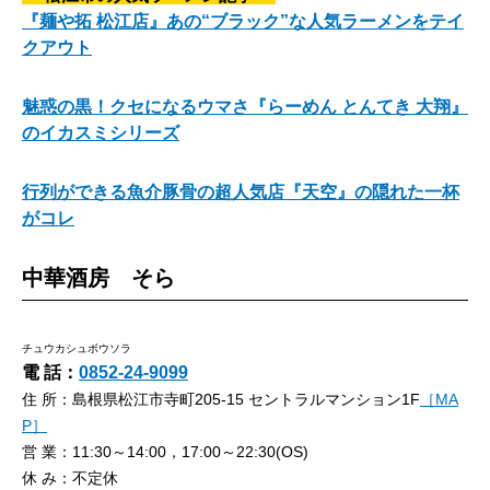
『麺や拓 松江店』あの“ブラック”な人気ラーメンをテイ
クアウト
魅惑の黒！クセになるウマさ『らーめん とんてき 大翔』
のイカスミシリーズ
行列ができる魚介豚骨の超人気店『天空』の隠れた一杯
がコレ
中華酒房 そら
チュウカシュボウソラ
電 話：
0852-24-9099
住 所：島根県松江市寺町205-15 セントラルマンション1F
［MA
P］
営 業：11:30～14:00，17:00～22:30(OS)
休 み：不定休