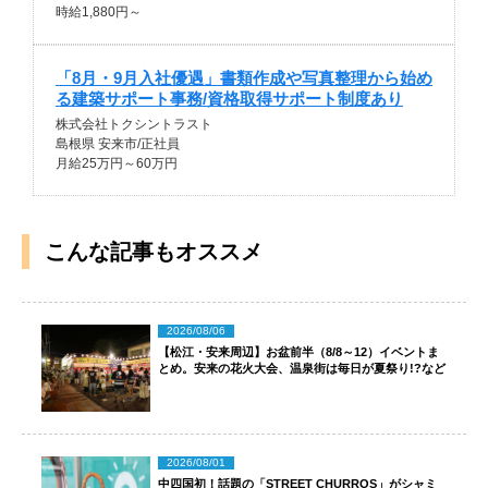
時給1,880円～
「8月・9月入社優遇」書類作成や写真整理から始め
る建築サポート事務/資格取得サポート制度あり
株式会社トクシントラスト
島根県 安来市/正社員
月給25万円～60万円
こんな記事もオススメ
2026/08/06
【松江・安来周辺】お盆前半（8/8～12）イベントま
とめ。安来の花火大会、温泉街は毎日が夏祭り!?など
2026/08/01
中四国初！話題の「STREET CHURROS」がシャミ