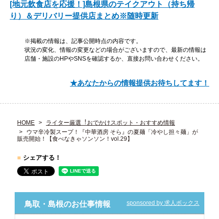
[地元飲食店を応援！]島根県のテイクアウト（持ち帰
り）＆デリバリー提供店まとめ※随時更新
※掲載の情報は、記事公開時点の内容です。
状況の変化、情報の変更などの場合がございますので、最新の情報は
店舗・施設のHPやSNSを確認するか、直接お問い合わせください。
★あなたからの情報提供お待ちしてます！
HOME
ライター厳選︕おでかけスポット・おすすめ情報
ウマ辛冷製スープ！『中華酒房 そら』の夏麺「冷やし担々麺」が
販売開始！【食べなきゃソンソン！vol.29】
■
シェアする！
sponsored by 求人ボックス
鳥取・島根のお仕事情報