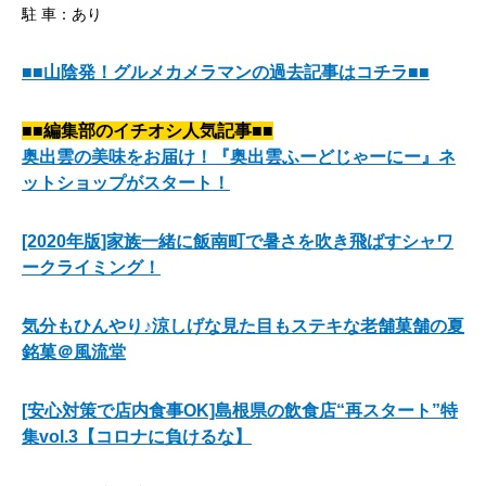
駐 車：あり
■■山陰発！グルメカメラマンの過去記事はコチラ■■
■■編集部のイチオシ人気記事■■
奥出雲の美味をお届け！『奥出雲ふーどじゃーにー』ネ
ットショップがスタート！
[2020年版]家族一緒に飯南町で暑さを吹き飛ばすシャワ
ークライミング！
気分もひんやり♪涼しげな見た目もステキな老舗菓舗の夏
銘菓＠風流堂
[安心対策で店内食事OK]島根県の飲食店“再スタート”特
集vol.3【コロナに負けるな】