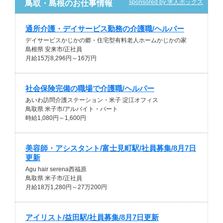
sponsored by 求人ボックス
鳥取・島根のお仕事情報
通所介護・デイサービス勤務の介護職/ヘルパー
デイサービスかじかの郷・住宅型有料老人ホームかじかの家
島根県 安来市/正社員
月給15万8,296円～16万円
社会保険完備の職場で介護職/ヘルパー
あいわ訪問介護ステーション・米子 淀江オフィス
鳥取県 米子市/アルバイト・パート
時給1,080円～1,600円
美容師・アシスタント/富士見町駅/社員募集/8月7日
更新
Agu hair serena西福原
鳥取県 米子市/正社員
月給18万1,280円～27万200円
アイリスト/益田駅/社員募集/8月7日更新