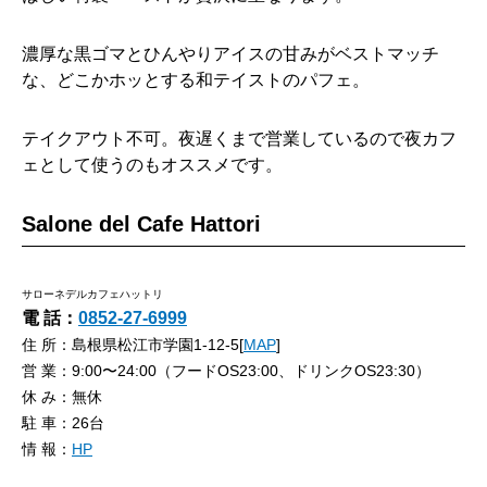
濃厚な黒ゴマとひんやりアイスの甘みがベストマッチ
な、どこかホッとする和テイストのパフェ。
テイクアウト不可。夜遅くまで営業しているので夜カフ
ェとして使うのもオススメです。
Salone del Cafe Hattori
サローネデルカフェハットリ
電 話：
0852-27-6999
住 所：島根県松江市学園1-12-5[
MAP
]
営 業：9:00〜24:00（フードOS23:00、ドリンクOS23:30）
休 み：無休
駐 車：26台
情 報：
HP