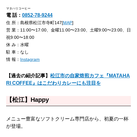
マタハリコーヒー
電 話：
0852-78-9244
住 所：島根県松江市寺町147[
MAP
]
営 業：11:00〜17:00、金曜11:00〜23:00、土曜9:00〜23:00、日
祝9:00〜18:00
休 み：水曜
駐 車：なし
情 報：
Instagram
【過去の紹介記事】
松江市の自家焙煎カフェ『MATAHA
RI COFFEE』はこだわりカレーにも注目を
【松江】Happy
メニュー豊富なソフトクリーム専門店から、初夏の一杯
が登場。