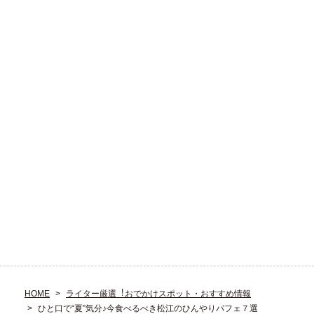
HOME
ライター厳選︕おでかけスポット・おすすめ情報
ひと口で“夏”気分♪今食べるべき松江のひんやりパフェ７選