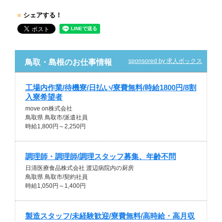
■
シェアする！
sponsored by 求人ボックス
鳥取・島根のお仕事情報
工場内作業/待機寮/日払い/寮費無料/時給1800円/8割
入寮希望者
move on株式会社
鳥取県 鳥取市/派遣社員
時給1,800円～2,250円
調理師・調理師/調理スタッフ募集、年齢不問
日清医療食品株式会社 渡辺病院内の厨房
鳥取県 鳥取市/契約社員
時給1,050円～1,400円
製造スタッフ/未経験歓迎/寮費無料/高時給・高月収