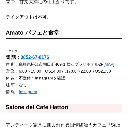
立つ、甘党大満足の仕上がりです。
テイクアウトは不可。
Amato パフェと食堂
アマトウ
電 話：
0852-67-8176
住 所：島根県松江市朝日町469-1 松江プラザホテル2F[
MAP
]
営 業：6:00〜15:00（OS14:30）,17:00〜22:00（OS21:30）
休 み：不定休＊Instagramを確認
駐 車：なし
情 報：
Instagram
Salone del Cafe Hattori
アンティーク家具に囲まれた異国情緒漂うカフェ『Salo