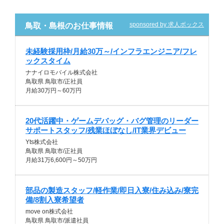
sponsored by 求人ボックス
鳥取・島根のお仕事情報
未経験採用枠/月給30万～/インフラエンジニア/フレ
ックスタイム
ナナイロモバイル株式会社
鳥取県 鳥取市/正社員
月給30万円～60万円
20代活躍中・ゲームデバッグ・バグ管理のリーダー
サポートスタッフ/残業ほぼなし/IT業界デビュー
Yts株式会社
鳥取県 鳥取市/正社員
月給31万6,600円～50万円
部品の製造スタッフ/軽作業/即日入寮/住み込み/寮完
備/8割入寮希望者
move on株式会社
鳥取県 鳥取市/派遣社員