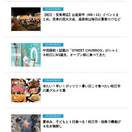
2026/08/06
【松江・安来周辺】お盆前半（8/8～12）イベントま
とめ。安来の花火大会、温泉街は毎日が夏祭り!?など
2026/08/01
中四国初！話題の「STREET CHURROS」がシャミ
ネ松江に8/1誕生。オープン前に食べてきた
2026/08/02
冷たい！辛い！ガッツリ！暑い日こそ食べたい松江市
の夏グルメ６選
2026/08/05
夏休み、子どもと１日遊べる！松江市・桂島で磯遊び
＆生き物探し