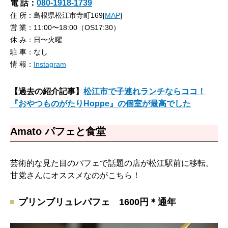
電 話：
080-1918-1739
住 所：島根県松江市寺町169[
MAP
]
営 業：11:00〜18:00（OS17:30）
休 み：日〜火曜
駐 車：なし
情 報：
Instagram
【過去の紹介記事】
松江市で子連れランチならココ！
『おやつものがたりHoppe』の個室が最高でした
Amato パフェと食堂
芸術的な見た目のパフェで話題の店が松江駅前に移転。
甘党さんにオススメなのがこちら！
プリンブリュレパフェ 1600円＊通年