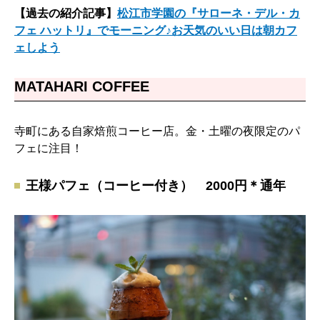
【過去の紹介記事】
松江市学園の『サローネ・デル・カ
フェ ハットリ』でモーニング♪お天気のいい日は朝カフ
ェしよう
MATAHARI COFFEE
寺町にある自家焙煎コーヒー店。金・土曜の夜限定のパ
フェに注目！
王様パフェ（コーヒー付き） 2000円＊通年