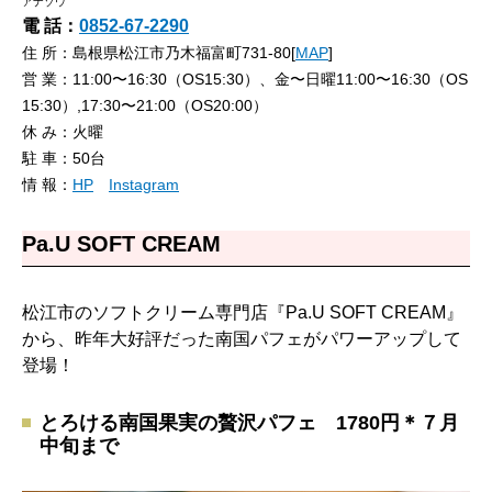
アナゾウ
電 話：
0852-67-2290
住 所：島根県松江市乃木福富町731-80[
MAP
]
営 業：11:00〜16:30（OS15:30）、金〜日曜11:00〜16:30（OS
15:30）,17:30〜21:00（OS20:00）
休 み：火曜
駐 車：50台
情 報：
HP
Instagram
Pa.U SOFT CREAM
松江市のソフトクリーム専門店『Pa.U SOFT CREAM』
から、昨年大好評だった南国パフェがパワーアップして
登場！
とろける南国果実の贅沢パフェ 1780円＊７月
中旬まで