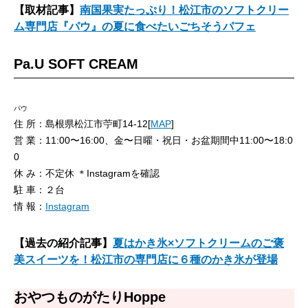
【取材記事】
南国果実たっぷり！松江市のソフトクリー
ム専門店『パウ』の夏に食べたいごちそうパフェ
Pa.U SOFT CREAM
パウ
住 所：島根県松江市苧町14-12[
MAP
]
営 業：11:00〜16:00、金〜日曜・祝日・お盆期間中11:00〜18:0
0
休 み：不定休 ＊Instagramを確認
駐 車：２台
情 報：
Instagram
【過去の紹介記事】
夏はかき氷×ソフトクリームのご褒
美スイーツを！松江市の専門店に６種のかき氷が登場
おやつものがたりHoppe