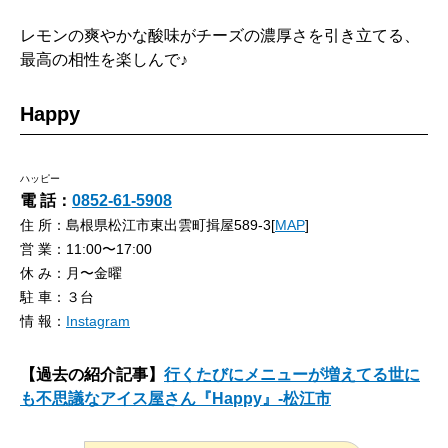
レモンの爽やかな酸味がチーズの濃厚さを引き立てる、
最高の相性を楽しんで♪
Happy
ハッピー
電 話：
0852-61-5908
住 所：島根県松江市東出雲町揖屋589-3[
MAP
]
営 業：11:00〜17:00
休 み：月〜金曜
駐 車：３台
情 報：
Instagram
【過去の紹介記事】
行くたびにメニューが増えてる世に
も不思議なアイス屋さん『Happy』-松江市