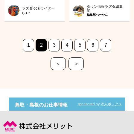
タウン情報ラズダ編集
ラズダlocalライター
部
しょこ
編集部べーやん
1
2
3
4
5
6
7
＜
＞
sponsored by 求人ボックス
鳥取・島根のお仕事情報