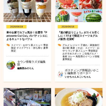
2026/06/19
2026/06/18
車やお家でカフェ気分！出雲市『P
『道の駅ほうじょう』がスイカ尽く
atisserie Cui Cui』のパティシエに
しに！7/7まで限定スイーツ＆グル
よるキュートなパフェ
メ販売-北栄町
スイーツ・おやつ
新メニュー
季節
グルメ
レジャー
子連れ・家族旅行
限定
テイクアウト・持ち帰り
夏季
道の駅
蕎麦（そば）
スイーツ・お
限定
やつ
ランチ
新メニュー
季節限定
おすすめスポット
ご当地グルメ・
食材
カレー
鳥取県のイベント情報
夏季限定
タウン情報ラズダ編集
部
編集部みのりん
ポスティング情報誌いかこ
い編集部 リポーター
いかちゃん＆こいちゃん