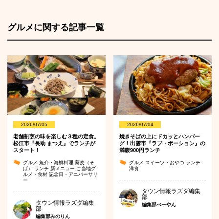
グルメに関する記事一覧
2026/07/05
2026/07/04
老舗割烹の味を楽しむ３種の定食。
焼きそばの上にドカッとハンバー
松江市『長助 まつえ』でランチが
グ！出雲市『ラブ・ポーション』の
スタート！
満腹900円ランチ
グルメ
魚介・海鮮料理
蕎麦（そ
グルメ
スイーツ・おやつ
ランチ
ば）
ランチ
新メニュー
ご当地グ
洋食
ルメ・食材
記念日・アニバーサリ
ー
タウン情報ラズダ編集
部
タウン情報ラズダ編集
編集部べーやん
部
編集部みのりん