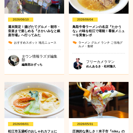
2026/06/10
2026/06/04
週末限定！揚げたてグルメ・朝市・
鳥取牛骨ラーメンの名店『たかう
音楽まで楽しめる『さかいみなと銀
な』の味を松江で堪能！看板メニュ
座市場』へ行ってみた
ーを実食レポ
おすすめスポット
地元ニュース
ラーメン
グルメ
ランチ
ご当地グ
ルメ・食材
タウン情報ラズダ編集
部
フリーカメラマン
編集部みずっち
めんあるき・松村隆久
2026/06/01
2026/05/31
松江市玉湯町のおしゃれカフェに
圧倒的な美しさ！米子市『nike』の