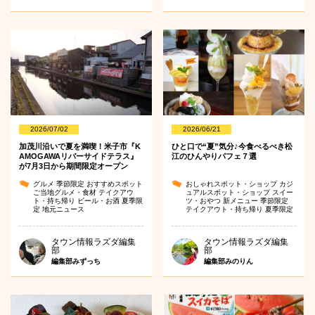
2026/07/02
2026/06/21
加茂川沿いで夏を満喫！米子市『K
ひと口で“夏”気分♪今食べるべき松
AMOGAWAリバーサイドテラス』
江のひんやりパフェ７選
が7月3日から期間限定オープン
グルメ
季節限定
おすすめスポット
おしゃれスポット・ショップ
カジ
ご当地グルメ・食材
テイクアウ
ュアルスポット・ショップ
スイー
ト・持ち帰り
ビール・お酒
夏季限
ツ・おやつ
新メニュー
季節限定
定
地元ニュース
テイクアウト・持ち帰り
夏季限定
タウン情報ラズダ編集
タウン情報ラズダ編集
部
部
編集部みずっち
編集部みのりん