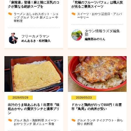
「麻辣湯」登場！麻と辣に豆乳のコ
「究極のフルーツパフェ」は職人技
クが重なる絶妙スープを
が光るご褒美スイーツ
ラーメン
おしゃれスポット・ショ
スイーツ・おやつ
記念日・アニバ
ップ
グルメ
ランチ
新メニュー
中
ーサリー
華料理
タウン情報ラズダ編集
部
フリーカメラマン
編集部みのりん
めんあるき・松村隆久
2026/05/29
2026/05/23
出汁のうま味あふれる！出雲市『味
ドカッと鶏肉がのって650円！出雲
処おかや』の贅沢ランチと濃厚プリ
市『鳥周』の肉丼が安い
ン
グルメ
魚介・海鮮料理
スイーツ・
グルメ
ランチ
テイクアウト・持ち
おやつ
ランチ
新メニュー
和食
帰り
肉料理