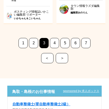
和食
タウン情報ラズダ編集
部
ポスティング情報誌いかこ
編集部みのりん
い編集部 リポーター
いかちゃん＆こいちゃん
1
2
3
4
5
6
7
＜
＞
sponsored by 求人ボックス
鳥取・島根のお仕事情報
自動車整備士(要自動車整備士2級）