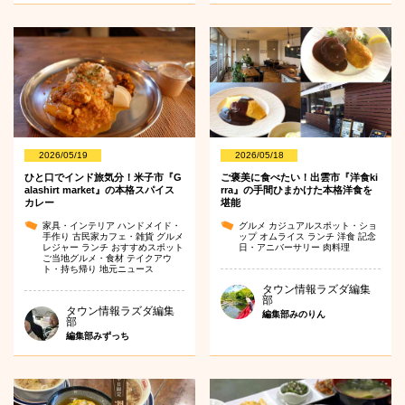
2026/05/19
2026/05/18
ひと口でインド旅気分！米子市『G
ご褒美に食べたい！出雲市『洋食ki
alashirt market』の本格スパイス
rra』の手間ひまかけた本格洋食を
カレー
堪能
家具・インテリア
ハンドメイド・
グルメ
カジュアルスポット・ショ
手作り
古民家カフェ・雑貨
グルメ
ップ
オムライス
ランチ
洋食
記念
レジャー
ランチ
おすすめスポット
日・アニバーサリー
肉料理
ご当地グルメ・食材
テイクアウ
ト・持ち帰り
地元ニュース
タウン情報ラズダ編集
部
タウン情報ラズダ編集
編集部みのりん
部
編集部みずっち