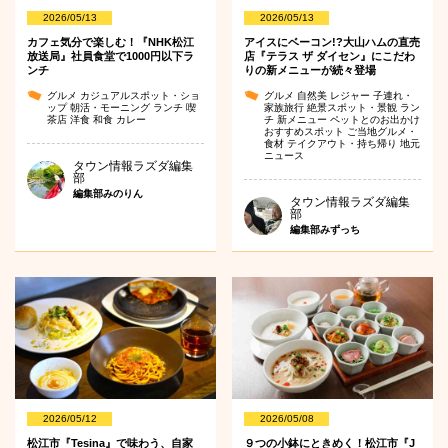
2026/05/13
2026/05/13
カフェ気分で楽しむ！『NHK松江
アイスにベーコン!?大山ハムの直売
放送局』社員食堂で1000円以下ラ
店『テラス ザ ダイセン』にこだわ
ンチ
りの新メニューが続々登場
グルメ
カジュアルスポット・ショ
グルメ
自然美
レジャー
子連れ・
ップ
朝活・モーニング
ランチ
喫
家族旅行
絶景スポット・景観
ラン
茶店
洋食
和食
カレー
チ
新メニュー
ペットとのお出かけ
おすすめスポット
ご当地グルメ・
食材
テイクアウト・持ち帰り
地元
ニュース
タウン情報ラズダ編集
部
編集部みのりん
タウン情報ラズダ編集
部
編集部みずっち
2026/05/12
2026/05/08
松江市『Tesina』で味わう、自家
９つの小鉢にときめく！松江市『J