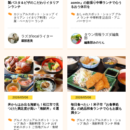
製パスタ＆ピザのこだわりイタリア
asmin』の欲張り中華ランチで心う
ンランチ
るおう休日を
カジュアルスポット・ショップ
イ
おしゃれスポット・ショップ
グル
タリアン（イタリア料理）
パン
メ
ランチ
中華料理
記念日・アニ
屋・ベーカリー
ランチ
バーサリー
タウン情報ラズダ編集
ラズダlocalライター
部
蔵部恵美
編集部みのりん
2026/05/06
2026/05/06
丼からはみ出る海鮮も！松江市で見
毎日食べたい！米子市『お食事処
つけた満足度が高い「海鮮丼」６選
甚』の絶品和食ランチで心もお腹も
満タン
グルメ
カジュアルスポット・ショ
グルメ
カジュアルスポット・ショ
ップ
魚介・海鮮料理
ランチ
おす
ップ
魚介・海鮮料理
ランチ
和食
すめスポット
ご当地グルメ・食材