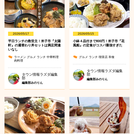
2026/05/17
2026/05/15
平日ランチの救世主！米子市『太陽
小鉢４品付きで800円！米子市『花
軒』の週替わり丼セットは満足間違
風船』の定食がコスパ最強すぎた
いなし
ラーメン
グルメ
ランチ
中華料理
グルメ
ランチ
喫茶店
和食
肉料理
タウン情報ラズダ編集
タウン情報ラズダ編集
部
部
編集部みのりん
編集部みのりん