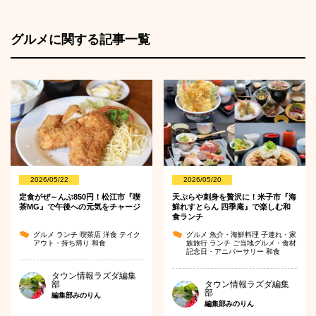
グルメに関する記事一覧
2026/05/22
2026/05/20
定食がぜ～んぶ850円！松江市『喫
天ぷらや刺身を贅沢に！米子市『海
茶MG』で午後への元気をチャージ
鮮れすとらん 四季庵』で楽しむ和
食ランチ
グルメ
ランチ
喫茶店
洋食
テイク
グルメ
魚介・海鮮料理
子連れ・家
アウト・持ち帰り
和食
族旅行
ランチ
ご当地グルメ・食材
記念日・アニバーサリー
和食
タウン情報ラズダ編集
部
タウン情報ラズダ編集
部
編集部みのりん
編集部みのりん