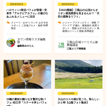
2023/10/13
2023/10/12
ハロウィン×美活パフェが登場！安
【10/21開催】三瓶山の山頂からオ
来市『アルテピアカフェ』の遊び心
リオン座流星群を見ませんか？「天
あふれるメニューに注目
空の星降るリフト」
スイーツ・おやつ
ランチ
おすすめ
レジャー
アクティビティ・体験
ア
スポット
ご当地グルメ・食材
秋季
ウトドア
子連れ・家族旅行
絶景ス
限定
ポット・景観
おすすめスポット
島
根県のイベント情報
秋季限定
タウン情報ラズダ編集
部
三瓶山広域ツーリズム振
興協議会
編集部みのりん
三瓶エリア情報箱
2023/10/07
2023/10/02
10種の素材が織りなす贅沢な秋パ
大山のススキ畑が見ごろ。秋らしい
フェ♪松江市『ステーキ丼とパフェ
ひと時【山陰フォト散歩】
gift』