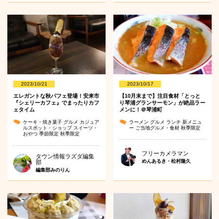
2023/10/21
2023/10/17
エレガントな秋パフェ登場！安来市
【10月末まで】注目食材「とっと
『シェリーカフェ』でまったりカフ
り琴浦グランサーモン」が絶品ラー
ェタイム
メンに！＠琴浦町
ケーキ・焼き菓子
グルメ
カジュア
ラーメン
グルメ
ランチ
新メニュ
ルスポット・ショップ
スイーツ・
ー
ご当地グルメ・食材
秋季限定
おやつ
季節限定
秋季限定
フリーカメラマン
タウン情報ラズダ編集
めんあるき・松村隆久
部
編集部みのりん