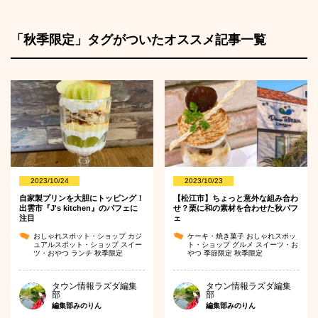
「秋季限定」タグがついたオススメ記事一覧
2023/10/24
2023/10/23
自家製プリンを大胆にトッピング！
【松江市】ちょっと意外な組み合わ
出雲市『J's kitchen』のパフェに
せ？栗に和の素材を合わせた秋パフ
注目
ェ
おしゃれスポット・ショップ
カジ
ケーキ・焼き菓子
おしゃれスポッ
ュアルスポット・ショップ
スイー
ト・ショップ
グルメ
スイーツ・お
ツ・おやつ
ランチ
秋季限定
やつ
季節限定
秋季限定
タウン情報ラズダ編集
タウン情報ラズダ編集
部
部
編集部みのりん
編集部みのりん