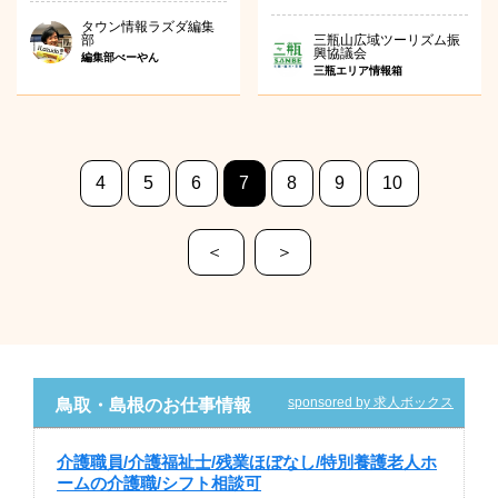
タウン情報ラズダ編集
部
三瓶山広域ツーリズム振
興協議会
編集部べーやん
三瓶エリア情報箱
4
5
6
7
8
9
10
＜
＞
sponsored by 求人ボックス
鳥取・島根のお仕事情報
介護職員/介護福祉士/残業ほぼなし/特別養護老人ホ
ームの介護職/シフト相談可