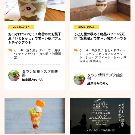
2023/10/17
2023/10/13
お出かけついでに！出雲市のお菓子
うどん屋の秋めく絶品パフェ♪松江
屋『いとおかし』で甘～い秋パフェ
市『安菜蔵』で甘～い旬スイーツを
をテイクアウト
ケーキ・焼き菓子
スイーツ・おや
ケーキ・焼き菓子
おしゃれスポッ
つ
テイクアウト・持ち帰り
秋季限
ト・ショップ
カジュアルスポッ
定
ト・ショップ
スイーツ・おやつ
季
節限定
秋季限定
タウン情報ラズダ編集
部
タウン情報ラズダ編集
部
編集部みのりん
編集部みのりん