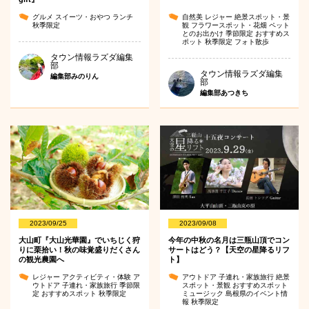
グルメ
スイーツ・おやつ
ランチ
自然美
レジャー
絶景スポット・景
秋季限定
観
フラワースポット・花畑
ペット
とのお出かけ
季節限定
おすすめス
ポット
秋季限定
フォト散歩
タウン情報ラズダ編集
部
タウン情報ラズダ編集
編集部みのりん
部
編集部あつきち
2023/09/25
2023/09/08
大山町『大山光華園』でいちじく狩
今年の中秋の名月は三瓶山頂でコン
りに栗拾い！秋の味覚盛りだくさん
サートはどう？【天空の星降るリフ
の観光農園へ
ト】
レジャー
アクティビティ・体験
ア
アウトドア
子連れ・家族旅行
絶景
ウトドア
子連れ・家族旅行
季節限
スポット・景観
おすすめスポット
定
おすすめスポット
秋季限定
ミュージック
島根県のイベント情
報
秋季限定