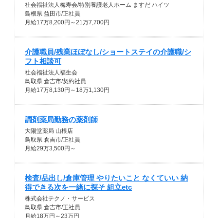
社会福祉法人梅寿会/特別養護老人ホーム ますだ ハイツ
島根県 益田市/正社員
月給17万8,200円～21万7,700円
介護職員/残業ほぼなし/ショートステイの介護職/シ
フト相談可
社会福祉法人福生会
鳥取県 倉吉市/契約社員
月給17万8,130円～18万1,130円
調剤薬局勤務の薬剤師
大陽堂薬局 山根店
鳥取県 倉吉市/正社員
月給29万3,500円～
検査/品出し/倉庫管理 やりたいこと なくていい 納
得できる次を一緒に探そ 組立etc
株式会社テクノ・サービス
鳥取県 倉吉市/正社員
月給18万円～23万円