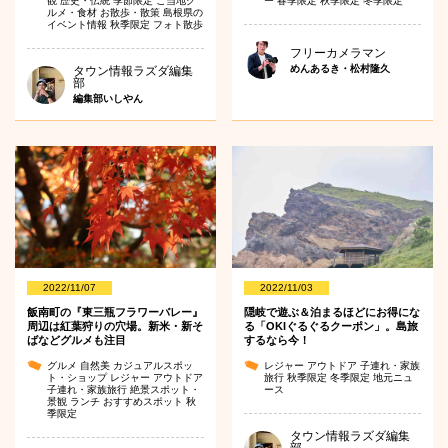
観
歴史・伝統
季節限定
ご当地グ
ー
春季限定
秋季限定
冬季限定
ルメ・食材
お散歩・散策
島根県の
イベント情報
秋季限定
フォト散歩
フリーカメラマン
めんあるき・松村隆久
タウン情報ラズダ編集
部
編集部いしやん
2022/11/07
2022/11/03
飯南町の『東三瓶フラワーバレー』
隠岐で遊ぶ＆泊まるほどにお得にな
周辺は紅葉狩りの穴場。新米・新そ
る「OKIぐるぐるクーポン」。島旅
ばなどグルメも注目
するなら今！
グルメ
自然美
カジュアルスポッ
レジャー
アウトドア
子連れ・家族
ト・ショップ
レジャー
アウトドア
旅行
秋季限定
冬季限定
地元ニュ
子連れ・家族旅行
絶景スポット・
ース
景観
ランチ
おすすめスポット
秋
季限定
タウン情報ラズダ編集