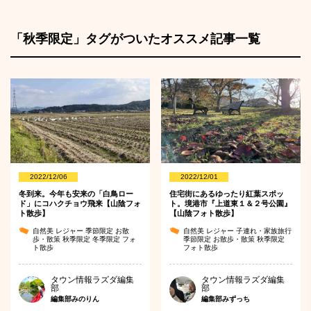
「秋季限定」タグがついたオススメ記事一覧
2022/12/06
2022/12/01
冬到来。今年も安来の「白鳥ロー
住宅街にあるゆったり紅葉スポッ
ド」にコハクチョウ飛来【山陰フォ
ト。境港市『上道東１＆２号公園』
ト散歩】
【山陰フォト散歩】
自然美
レジャー
季節限定
お散
自然美
レジャー
子連れ・家族旅行
歩・散策
秋季限定
冬季限定
フォ
季節限定
お散歩・散策
秋季限定
ト散歩
フォト散歩
タウン情報ラズダ編集
タウン情報ラズダ編集
部
部
編集部みのりん
編集部みずっち