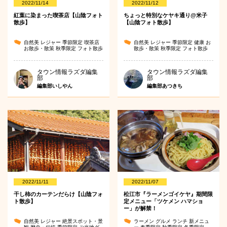
2022/11/14
2022/11/12
紅葉に染まった喫茶店【山陰フォト
ちょっと特別なケヤキ通り@米子
散歩】
【山陰フォト散歩】
自然美
レジャー
季節限定
喫茶店
自然美
レジャー
季節限定
健康
お
お散歩・散策
秋季限定
フォト散歩
散歩・散策
秋季限定
フォト散歩
タウン情報ラズダ編集
タウン情報ラズダ編集
部
部
編集部いしやん
編集部あつきち
2022/11/11
2022/11/07
干し柿のカーテンだらけ【山陰フォ
松江市『ラーメンゴイケヤ』期間限
ト散歩】
定メニュー「ツケメン ハマショ
ー」が解禁！
自然美
レジャー
絶景スポット・景
ラーメン
グルメ
ランチ
新メニュ