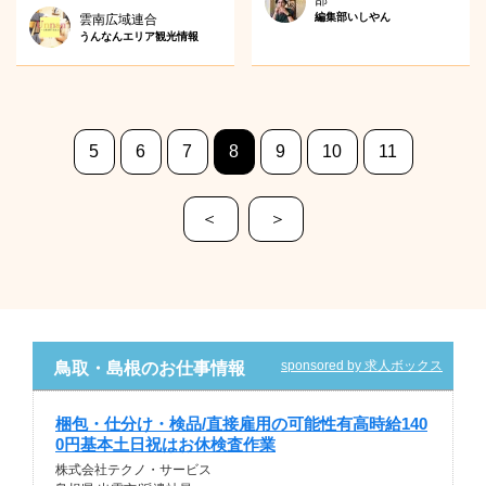
部
編集部いしやん
雲南広域連合
うんなんエリア観光情報
5
6
7
8
9
10
11
＜
＞
sponsored by 求人ボックス
鳥取・島根のお仕事情報
梱包・仕分け・検品/直接雇用の可能性有高時給140
0円基本土日祝はお休検査作業
株式会社テクノ・サービス