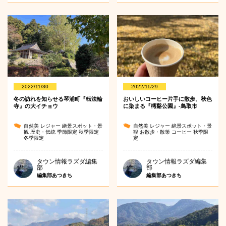
2022/11/30
2022/11/29
冬の訪れを知らせる琴浦町『転法輪
おいしいコーヒー片手に散歩。秋色
寺』の大イチョウ
に染まる『樗谿公園』-鳥取市
自然美
レジャー
絶景スポット・景
自然美
レジャー
絶景スポット・景
観
歴史・伝統
季節限定
秋季限定
観
お散歩・散策
コーヒー
秋季限
冬季限定
定
タウン情報ラズダ編集
タウン情報ラズダ編集
部
部
編集部あつきち
編集部あつきち