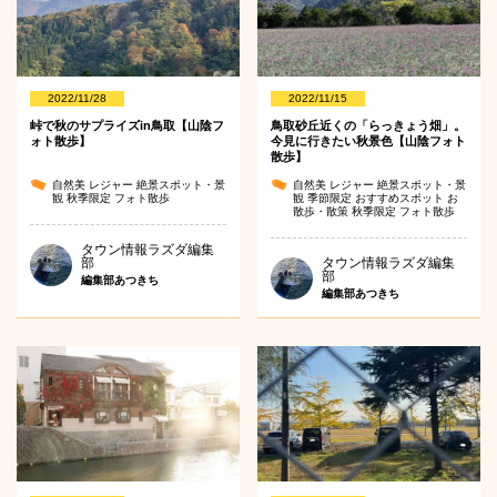
2022/11/28
2022/11/15
峠で秋のサプライズin鳥取【山陰フ
鳥取砂丘近くの「らっきょう畑」。
ォト散歩】
今見に行きたい秋景色【山陰フォト
散歩】
自然美
レジャー
絶景スポット・景
自然美
レジャー
絶景スポット・景
観
秋季限定
フォト散歩
観
季節限定
おすすめスポット
お
散歩・散策
秋季限定
フォト散歩
タウン情報ラズダ編集
部
タウン情報ラズダ編集
部
編集部あつきち
編集部あつきち