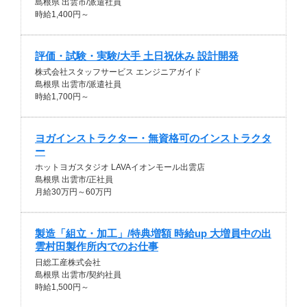
島根県 出雲市/派遣社員
時給1,400円～
評価・試験・実験/大手 土日祝休み 設計開発
株式会社スタッフサービス エンジニアガイド
島根県 出雲市/派遣社員
時給1,700円～
ヨガインストラクター・無資格可のインストラクタ
ー
ホットヨガスタジオ LAVAイオンモール出雲店
島根県 出雲市/正社員
月給30万円～60万円
製造「組立・加工」/特典増額 時給up 大増員中の出
雲村田製作所内でのお仕事
日総工産株式会社
島根県 出雲市/契約社員
時給1,500円～