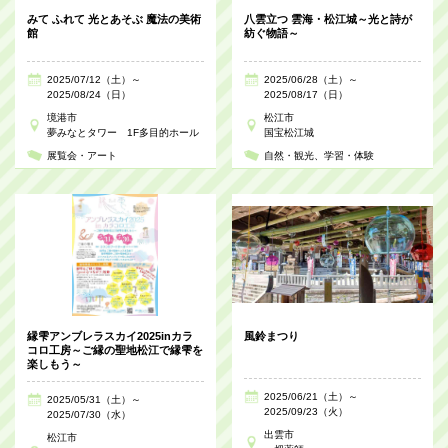
みて ふれて 光とあそぶ 魔法の美術
八雲立つ 雲海・松江城～光と詩が
館
紡ぐ物語～
2025/07/12（土）～
2025/06/28（土）～
2025/08/24（日）
2025/08/17（日）
境港市
松江市
夢みなとタワー 1F多目的ホール
国宝松江城
展覧会・アート
自然・観光
学習・体験
縁雫アンブレラスカイ2025inカラ
風鈴まつり
コロ工房～ご縁の聖地松江で縁雫を
楽しもう～
2025/06/21（土）～
2025/05/31（土）～
2025/09/23（火）
2025/07/30（水）
出雲市
松江市