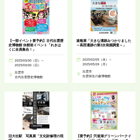
【一部イベント要予約】古代出雲歴
速報展「大きな溝跡みつかりました
史博物館 休館前イベント「れきは
～高西遺跡の第3次発掘調査～」
くに全員集合！」
2025/02/05（水）～
2025/03/30（日）～
2025/05/26（月）
2025/03/30（日）
出雲市
出雲市
出雲弥生の森博物館
古代出雲歴史博物館
旧大社駅 写真展「文化財修理の現
【要予約】宍道湖グリーンパークイ