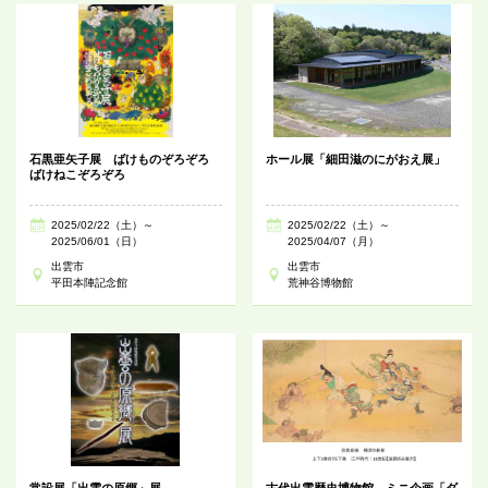
石黒亜矢子展 ばけものぞろぞろ
ホール展「細田滋のにがおえ展」
ばけねこぞろぞろ
2025/02/22（土）～
2025/02/22（土）～
2025/06/01（日）
2025/04/07（月）
出雲市
出雲市
平田本陣記念館
荒神谷博物館
常設展「出雲の原郷」展
古代出雲歴史博物館 ミニ企画「ダ