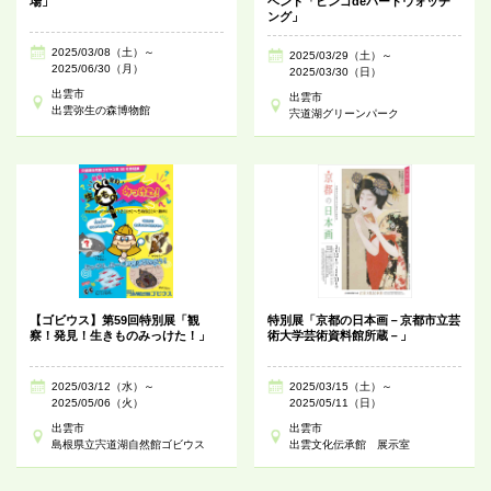
場」
ベント「ビンゴdeバードウォッチ
ング」
2025/03/08（土）～
2025/03/29（土）～
2025/06/30（月）
2025/03/30（日）
出雲市
出雲市
出雲弥生の森博物館
宍道湖グリーンパーク
【ゴビウス】第59回特別展「観
特別展「京都の日本画－京都市立芸
察！発見！生きものみっけた！」
術大学芸術資料館所蔵－」
2025/03/12（水）～
2025/03/15（土）～
2025/05/06（火）
2025/05/11（日）
出雲市
出雲市
島根県立宍道湖自然館ゴビウス
出雲文化伝承館 展示室