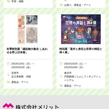
学習・体験
お祭り
展覧会・アート
冬季特別展「縁起物大集合 しあわ
特別展「意外と身近な世界の神話と
せを呼ぶ日本画」
神々展」
2024/12/01（日）～
2024/10/26（土）～
2025/02/28（金）
2025/03/09（日）
安来市
倉吉市
足立美術館 本館
円形劇場くらよしフィギュアミュ
ージアム
展覧会・アート
展覧会・アート