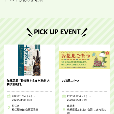
館蔵品展「松江藩を支えた家老 大
お花見ごたつ
橋茂右衛門」
2025/01/24（金）～
2025/01/04（土）～
2025/03/30（日）
2025/02/28（金）
松江市
出雲市
松江歴史館 企画展示室
島根県花ふれあい公園 しまね花の
郷