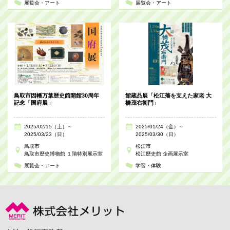
展覧会・アート
展覧会・アート
鳥取市因幡万葉歴史館開館30周年
館蔵品展「松江藩を支えた家老 大
記念「国府展」
橋茂右衛門」
2025/02/15（土）～
2025/01/24（金）～
2025/03/23（日）
2025/03/30（日）
鳥取市
松江市
鳥取市歴史博物館 １階特別展示室
松江歴史館 企画展示室
展覧会・アート
学習・体験