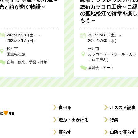
八雲立つ 雲海・松江城～
縁雫アンブレラスカイ20
光と詩が紡ぐ物語～
25inカラコロ工房～ご縁
の聖地松江で縁雫を楽し
もう～
2025/06/28（土）～
2025/05/31（土）～
2025/08/17（日）
2025/07/30（水）
松江市
松江市
国宝松江城
カラコロフードホール（カラ
コロ工房内）
自然・観光
学習・体験
展覧会・アート
食べる
オススメ記事
遊ぶ・出かける
特集
暮らす
山陰で暮らす