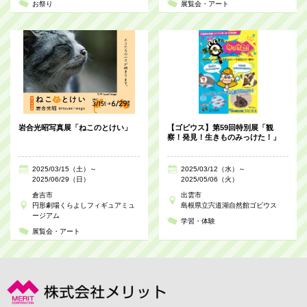
お祭り
展覧会・アート
岩合光昭写真展「ねこのとけい」
【ゴビウス】第59回特別展「観
察！発見！生きものみっけた！」
2025/03/15（土）～
2025/03/12（水）～
2025/06/29（日）
2025/05/06（火）
倉吉市
出雲市
円形劇場くらよしフィギュアミュ
島根県立宍道湖自然館ゴビウス
ージアム
学習・体験
展覧会・アート