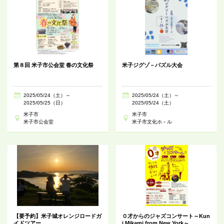
第８回 米子市公会堂 春の文化祭
米子ジグゾ－パズル大会
2025/05/24（土）～
2025/05/24（土）～
2025/05/25（日）
2025/05/24（土）
米子市
米子市
米子市公会堂
米子市文化ホ－ル
【要予約】米子城オレンジロードガ
０才からのジャズコンサート～Kun
イドツアー
i Mikami from New York～