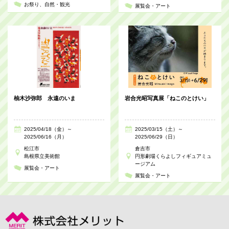
お祭り
自然・観光
展覧会・アート
柚木沙弥郎 永遠のいま
岩合光昭写真展「ねこのとけい」
2025/04/18（金）～
2025/03/15（土）～
2025/06/16（月）
2025/06/29（日）
松江市
倉吉市
島根県立美術館
円形劇場くらよしフィギュアミュ
ージアム
展覧会・アート
展覧会・アート