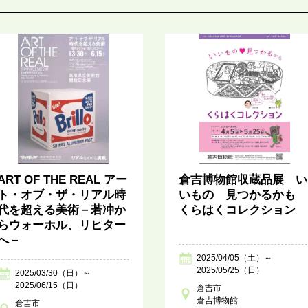
ART OF THE REAL アー
倉吉博物館収蔵品展 い
ト・オブ・ザ・リアル時
いもの 見つかるかも
代を超える美術－若冲か
くらはくコレクション
らウォーホル、リヒター
へ－
2025/04/05（土）～
2025/05/25（日）
2025/03/30（日）～
2025/06/15（日）
倉吉市
倉吉博物館
倉吉市