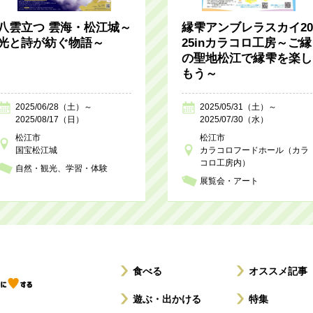
八雲立つ 雲海・松江城～
縁雫アンブレラスカイ20
光と詩が紡ぐ物語～
25inカラコロ工房～ご縁
の聖地松江で縁雫を楽し
もう～
2025/06/28（土）～
2025/05/31（土）～
2025/08/17（日）
2025/07/30（水）
松江市
松江市
国宝松江城
カラコロフードホール（カラ
コロ工房内）
自然・観光
学習・体験
展覧会・アート
食べる
オススメ記事
遊ぶ・出かける
特集