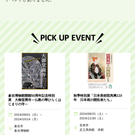
倉吉博物館開館50周年記念特別
秋季特別展「日本美術院再興110
展 大御堂廃寺～仏教の華ひらくは
年 日本画の開拓者たち」
じまりの寺～
2024/08/31（土）～
2024/09/01（日）～
2024/11/30（土）
2024/10/14（月）
安来市
倉吉市
足立美術館 本館
倉吉博物館