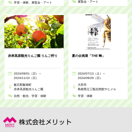
展覧会・アート
学習・体験
展覧会・アート
赤来高原観光りんご園 りんご狩り
夏の企画展「THE 蜂」
2024/09/01（日）～
2024/07/13（土）～
2024/11/10（日）
2024/09/29（日）
飯石郡飯南町
大田市
赤来高原観光りんご園
島根県立三瓶自然館サヒメル
自然・観光
学習・体験
学習・体験