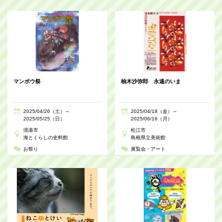
マンボウ祭
柚木沙弥郎 永遠のいま
2025/04/26（土）～
2025/04/18（金）～
2025/05/25（日）
2025/06/16（月）
境港市
松江市
海とくらしの史料館
島根県立美術館
お祭り
展覧会・アート