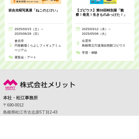
岩合光昭写真展「ねこのとけい」
【ゴビウス】第59回特別展「観
察！発見！生きものみっけた！」
2025/03/15（土）～
2025/03/12（水）～
2025/06/29（日）
2025/05/06（火）
倉吉市
出雲市
円形劇場くらよしフィギュアミュ
島根県立宍道湖自然館ゴビウス
ージアム
学習・体験
展覧会・アート
本社・松江事務所
〒690-0012
島根県松江市古志原5丁目2-43
TEL：0852-23-2230 FAX：0852-23-1279
Copyright cMerit Co.,Ltd. All Rights Reserved.