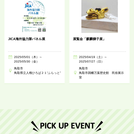
JICA海外協力隊パネル展
展覧会「麒麟獅子展」
2025/05/01（木）～
2025/04/19（土）～
2025/05/30（金）
2025/07/27（日）
鳥取市
鳥取市
鳥取県立人権ひろば２１“ふらっと”
鳥取市因幡万葉歴史館 民俗展示
室