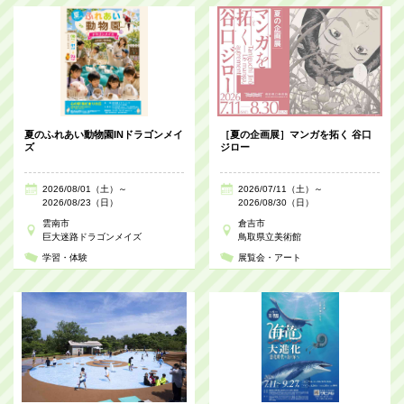
夏のふれあい動物園INドラゴンメイ
［夏の企画展］マンガを拓く 谷口
ズ
ジロー
2026/08/01（土）～
2026/07/11（土）～
2026/08/23（日）
2026/08/30（日）
雲南市
倉吉市
巨大迷路ドラゴンメイズ
鳥取県立美術館
学習・体験
展覧会・アート