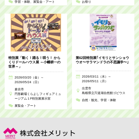
学習・体験
展覧会・アート
お祭り
特別展「動く！踊る！唄う！ から
第62回特別展｢イモリとサンショウ
くりドールハウス展 ～小幡耕一の
ウオ〜サラマンドラの不思議学〜｣
世界～」
2026/03/11（水）～
2026/03/20（金）～
2026/05/11（月）
2026/05/24（日）
出雲市
倉吉市
島根県立宍道湖自然館ゴビウス
円形劇場くらよしフィギュアミュ
ージアム１F特別展展示室
自然・観光
学習・体験
展覧会・アート