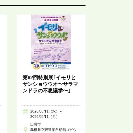
第62回特別展｢イモリと
サンショウウオ〜サラマ
ンドラの不思議学〜｣
2026/03/11（水）～
2026/05/11（月）
出雲市
島根県立宍道湖自然館ゴビウ