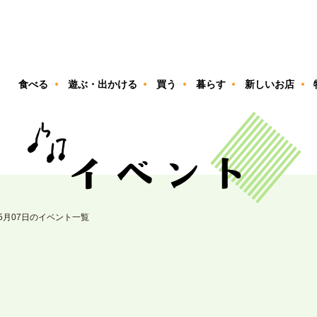
ン
食べる
遊ぶ・出かける
買う
暮らす
新しいお店
05月07日のイベント一覧