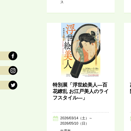
ス
特別展「浮世絵美人―百
花繚乱 お江戸美人のライ
フスタイル―」
2026/03/14（土）～
2026/05/10（日）
出雲市