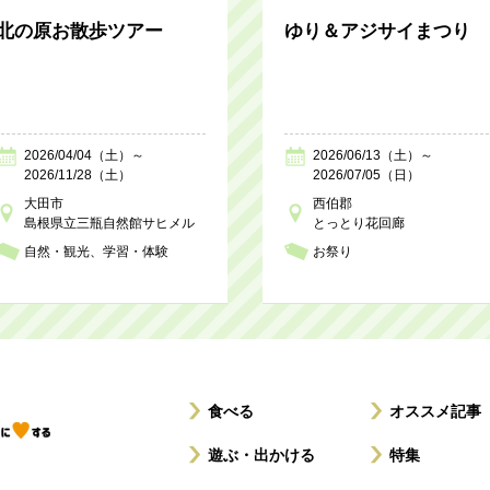
北の原お散歩ツアー
ゆり＆アジサイまつり
2026/04/04（土）～
2026/06/13（土）～
2026/11/28（土）
2026/07/05（日）
大田市
西伯郡
島根県立三瓶自然館サヒメル
とっとり花回廊
自然・観光
学習・体験
お祭り
食べる
オススメ記事
遊ぶ・出かける
特集