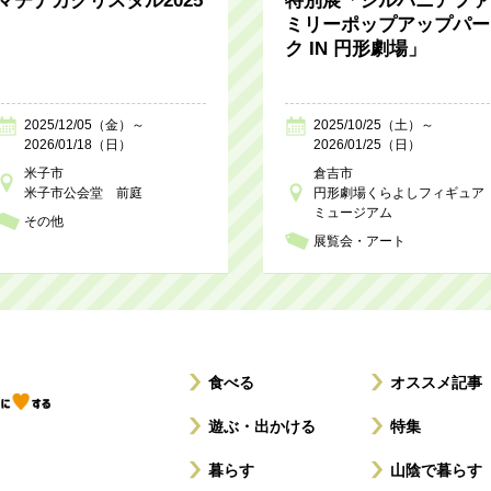
マチナカクリスタル2025
特別展「シルバニアファ
ミリーポップアップパー
ク IN 円形劇場」
2025/12/05（金）～
2025/10/25（土）～
2026/01/18（日）
2026/01/25（日）
米子市
倉吉市
米子市公会堂 前庭
円形劇場くらよしフィギュア
ミュージアム
その他
展覧会・アート
食べる
オススメ記事
遊ぶ・出かける
特集
暮らす
山陰で暮らす