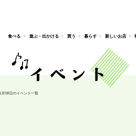
ン
食べる
遊ぶ・出かける
買う
暮らす
新しいお店
05月08日のイベント一覧