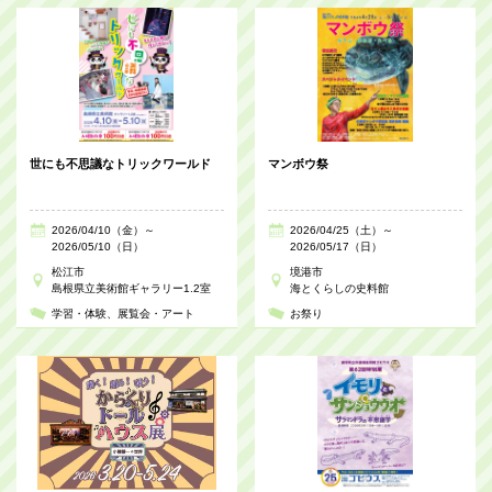
世にも不思議なトリックワールド
マンボウ祭
2026/04/10（金）～
2026/04/25（土）～
2026/05/10（日）
2026/05/17（日）
松江市
境港市
島根県立美術館ギャラリー1.2室
海とくらしの史料館
学習・体験
展覧会・アート
お祭り