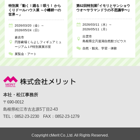
特別展「動く！踊る！唄う！ から
第62回特別展｢イモリとサンショウ
くりドールハウス展 ～小幡耕一の
ウオ〜サラマンドラの不思議学〜｣
世界～」
2026/03/11（水）～
2026/03/20（金）～
2026/05/11（月）
2026/05/24（日）
出雲市
倉吉市
島根県立宍道湖自然館ゴビウス
円形劇場くらよしフィギュアミュ
ージアム１F特別展展示室
自然・観光
学習・体験
展覧会・アート
本社・松江事務所
〒690-0012
島根県松江市古志原5丁目2-43
TEL：0852-23-2230 FAX：0852-23-1279
Copyright cMerit Co.,Ltd. All Rights Reserved.