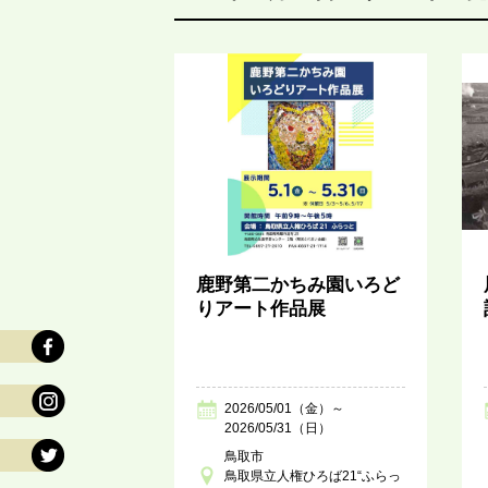
鹿野第二かちみ園いろど
りアート作品展
2026/05/01（金）～
2026/05/31（日）
鳥取市
鳥取県立人権ひろば21“ふらっ