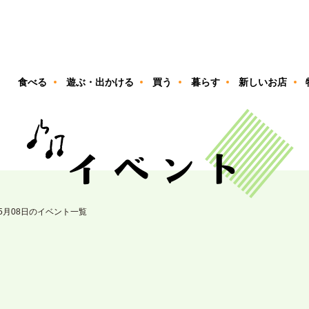
ン
食べる
遊ぶ・出かける
買う
暮らす
新しいお店
05月08日のイベント一覧