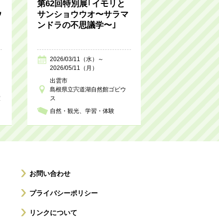
第62回特別展｢イモリと
ウ
サンショウウオ〜サラマ
ンドラの不思議学〜｣
2026/03/11（水）～
2026/05/11（月）
出雲市
島根県立宍道湖自然館ゴビウ
室
ス
自然・観光
学習・体験
お問い合わせ
プライバシーポリシー
リンクについて