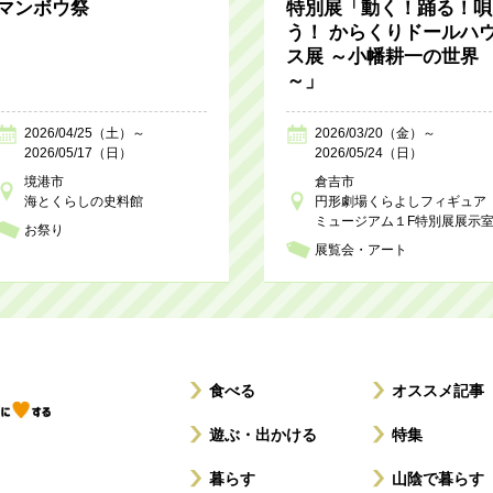
マンボウ祭
特別展「動く！踊る！唄
う！ からくりドールハ
ス展 ～小幡耕一の世界
～」
2026/04/25（土）～
2026/03/20（金）～
2026/05/17（日）
2026/05/24（日）
境港市
倉吉市
海とくらしの史料館
円形劇場くらよしフィギュア
ミュージアム１F特別展展示
お祭り
展覧会・アート
食べる
オススメ記事
遊ぶ・出かける
特集
暮らす
山陰で暮らす