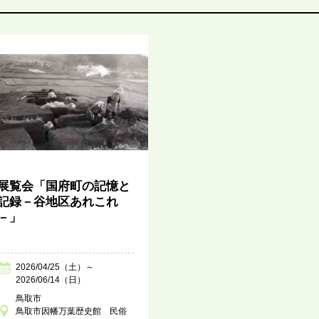
展覧会「国府町の記憶と
記録－谷地区あれこれ
－」
2026/04/25（土）～
2026/06/14（日）
鳥取市
鳥取市因幡万葉歴史館 民俗