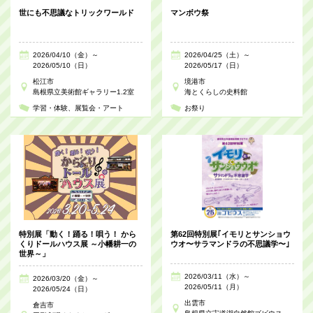
世にも不思議なトリックワールド
マンボウ祭
2026/04/10（金）～
2026/04/25（土）～
2026/05/10（日）
2026/05/17（日）
松江市
境港市
島根県立美術館ギャラリー1.2室
海とくらしの史料館
学習・体験
展覧会・アート
お祭り
特別展「動く！踊る！唄う！ から
第62回特別展｢イモリとサンショウ
くりドールハウス展 ～小幡耕一の
ウオ〜サラマンドラの不思議学〜｣
世界～」
2026/03/11（水）～
2026/03/20（金）～
2026/05/11（月）
2026/05/24（日）
出雲市
倉吉市