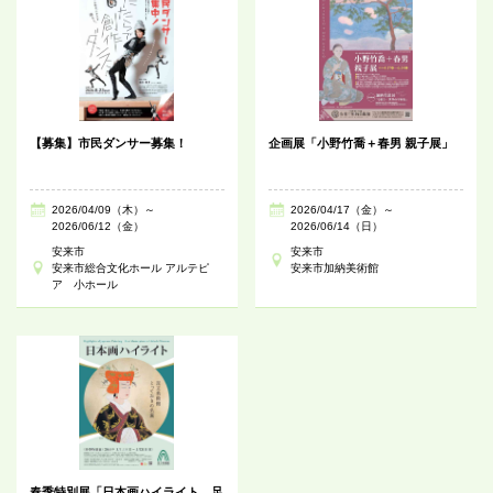
【募集】市民ダンサー募集！
企画展「小野竹喬＋春男 親子展」
2026/04/09（木）～
2026/04/17（金）～
2026/06/12（金）
2026/06/14（日）
安来市
安来市
安来市総合文化ホール アルテピ
安来市加納美術館
ア 小ホール
春季特別展「日本画ハイライト 足