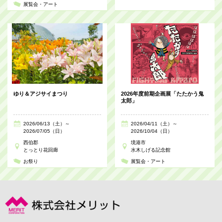
展覧会・アート
ゆり＆アジサイまつり
2026年度前期企画展「たたかう鬼
太郎」
2026/06/13（土）～
2026/04/11（土）～
2026/07/05（日）
2026/10/04（日）
西伯郡
境港市
とっとり花回廊
水木しげる記念館
お祭り
展覧会・アート