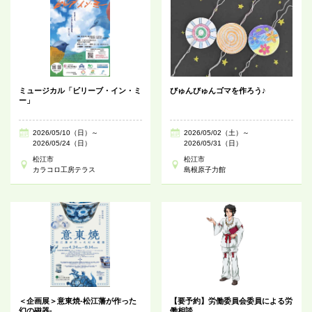
ミュージカル「ビリーブ・イン・ミ
びゅんびゅんゴマを作ろう♪
ー」
2026/05/10（日）～
2026/05/02（土）～
2026/05/24（日）
2026/05/31（日）
松江市
松江市
カラコロ工房テラス
島根原子力館
＜企画展＞意東焼-松江藩が作った
【要予約】労働委員会委員による労
幻の磁器-
働相談