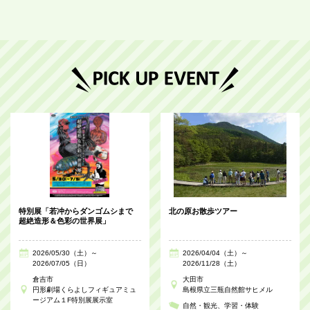
特別展「若冲からダンゴムシまで
北の原お散歩ツアー
超絶造形＆色彩の世界展」
2026/05/30（土）～
2026/04/04（土）～
2026/07/05（日）
2026/11/28（土）
倉吉市
大田市
円形劇場くらよしフィギュアミュ
島根県立三瓶自然館サヒメル
ージアム１F特別展展示室
自然・観光
学習・体験