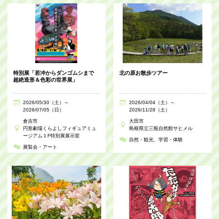
特別展「若冲からダンゴムシまで
北の原お散歩ツアー
超絶造形＆色彩の世界展」
2026/05/30（土）～
2026/04/04（土）～
2026/07/05（日）
2026/11/28（土）
倉吉市
大田市
円形劇場くらよしフィギュアミュ
島根県立三瓶自然館サヒメル
ージアム１F特別展展示室
自然・観光
学習・体験
展覧会・アート